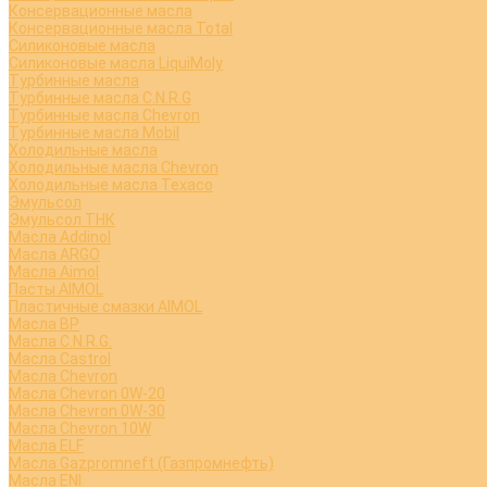
Консервационные масла
Консервационные масла Total
Силиконовые масла
Силиконовые масла LiquiMoly
Турбинные масла
Турбинные масла C.N.R.G
Турбинные масла Chevron
Турбинные масла Mobil
Холодильные масла
Холодильные масла Chevron
Холодильные масла Texaco
Эмульсол
Эмульсол ТНК
Масла Addinol
Масла ARGO
Масла Aimol
Пасты AIMOL
Пластичные смазки AIMOL
Масла BP
Масла C.N.R.G.
Масла Castrol
Масла Chevron
Масла Chevron 0W-20
Масла Chevron 0W-30
Масла Chevron 10W
Масла ELF
Масла Gazpromneft (Газпромнефть)
Масла ENI