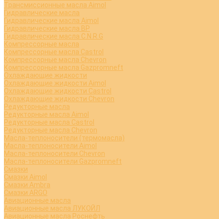
Трансмиссионные масла Aimol
Гидравлические масла
Гидравлические масла Aimol
Гидравлические масла BP
Гидравлические масла C.N.R.G
Компрессорные масла
Компрессорные масла Castrol
Компрессорные масла Chevron
Компрессорные масла Gazpromneft
Охлаждающие жидкости
Охлаждающие жидкости Aimol
Охлаждающие жидкости Castrol
Охлаждающие жидкости Chevron
Редукторные масла
Редукторные масла Aimol
Редукторные масла Castrol
Редукторные масла Chevron
Масла-теплоносители (термомасла)
Масла-теплоносители Aimol
Масла-теплоносители Chevron
Масла-теплоносители Gazpromneft
Смазки
Смазки Aimol
Смазки Ambra
Смазки ARGO
Авиационные масла
Авиационные масла ЛУКОЙЛ
Авиационные масла Роснефть