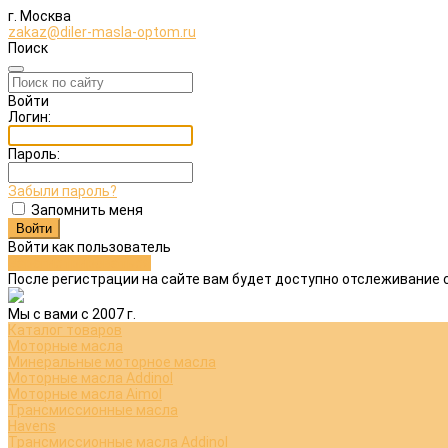
г. Москва
zakaz@diler-masla-optom.ru
Поиск
Войти
Логин:
Пароль:
Забыли пароль?
Запомнить меня
Войти как пользователь
Зарегистрироваться
После регистрации на сайте вам будет доступно отслеживание 
Мы с вами с 2007 г.
Каталог товаров
Моторные масла
Минеральные моторное масла
Моторные масла Addinol
Моторные масла Aimol
Трансмиссионные масла
Havens
Трансмиссионные масла Addinol