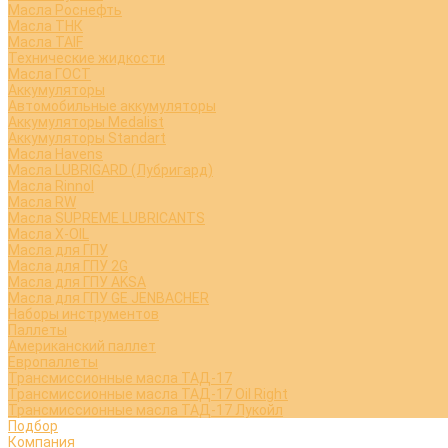
Масла Роснефть
Масла ТНК
Масла TAIF
Технические жидкости
Масла ГОСТ
Аккумуляторы
Автомобильные аккумуляторы
Аккумуляторы Medalist
Аккумуляторы Standart
Масла Havens
Масла LUBRIGARD (Лубригард)
Масла Rinnol
Масла RW
Масла SUPREME LUBRICANTS
Масла X-OIL
Масла для ГПУ
Масла для ГПУ 2G
Масла для ГПУ AKSA
Масла для ГПУ GE JENBACHER
Наборы инструментов
Паллеты
Американский паллет
Европаллеты
Трансмиссионные масла ТАД-17
Трансмиссионные масла ТАД-17 Oil Right
Трансмиссионные масла ТАД-17 Лукойл
Подбор
Компания