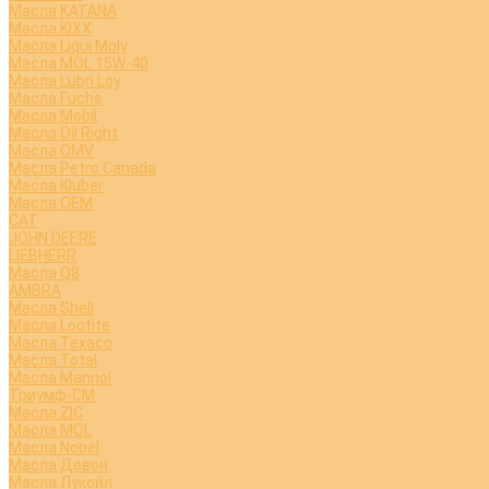
Масла KATANA
Масла KIXX
Масла Liqui Moly
Масла MOL 15W-40
Масла Lubri Loy
Масла Fuchs
Масла Mobil
Масла Oil Right
Масла OMV
Масла Petro Canada
Масла Kluber
Масла OEM
CAT
JOHN DEERE
LIEBHERR
Масла Q8
AMBRA
Масла Shell
Масла Loctite
Масла Texaco
Масла Total
Масла Mannol
Триумф-СМ
Масла ZIC
Масла MOL
Масла Nobel
Масла Девон
Масла Лукойл