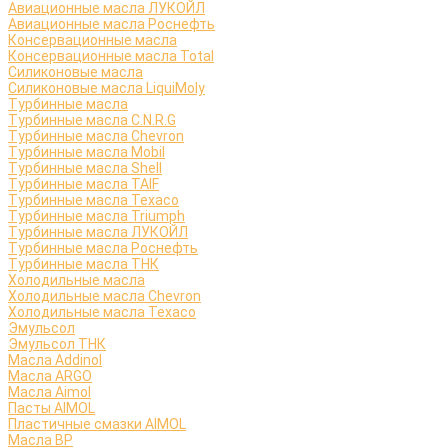
Авиационные масла ЛУКОЙЛ
Авиационные масла Роснефть
Консервационные масла
Консервационные масла Total
Силиконовые масла
Силиконовые масла LiquiMoly
Турбинные масла
Турбинные масла C.N.R.G
Турбинные масла Chevron
Турбинные масла Mobil
Турбинные масла Shell
Турбинные масла TAIF
Турбинные масла Texaco
Турбинные масла Triumph
Турбинные масла ЛУКОЙЛ
Турбинные масла Роснефть
Турбинные масла ТНК
Холодильные масла
Холодильные масла Chevron
Холодильные масла Texaco
Эмульсол
Эмульсол ТНК
Масла Addinol
Масла ARGO
Масла Aimol
Пасты AIMOL
Пластичные смазки AIMOL
Масла BP