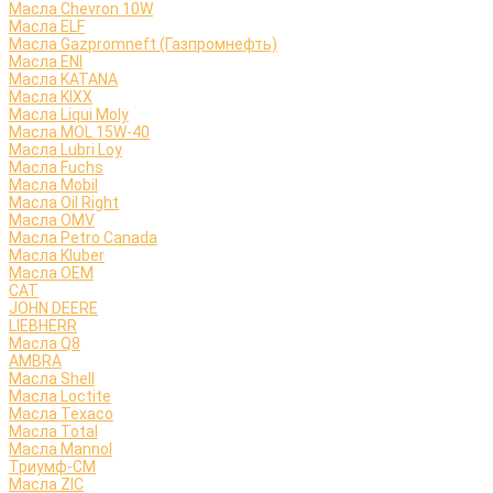
Масла Chevron 10W
Масла ELF
Масла Gazpromneft (Газпромнефть)
Масла ENI
Масла KATANA
Масла KIXX
Масла Liqui Moly
Масла MOL 15W-40
Масла Lubri Loy
Масла Fuchs
Масла Mobil
Масла Oil Right
Масла OMV
Масла Petro Canada
Масла Kluber
Масла OEM
CAT
JOHN DEERE
LIEBHERR
Масла Q8
AMBRA
Масла Shell
Масла Loctite
Масла Texaco
Масла Total
Масла Mannol
Триумф-СМ
Масла ZIC