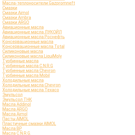
Масла-теплоносители Gazpromneft
Смазки
Смазки Aimol
Смазки Ambra
Смазки ARGO
Авиационные масла
Авиационные масла ЛУКОЙЛ
Авиационные масла Роснефть
Консервационные масла
Консервационные масла Total
Силиконовые масла
Силиконовые масла LiquiMoly
Турбинные масла
Турбинные масла C.N.R.G
Турбинные масла Chevron
Турбинные масла Mobil
Холодильные масла
Холодильные масла Chevron
Холодильные масла Texaco
Эмульсол
Эмульсол ТНК
Масла Addinol
Масла ARGO
Масла Aimol
Пасты AIMOL
Пластичные смазки AIMOL
Масла BP
Масла C.N.R.G.