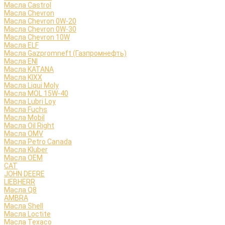
Масла Castrol
Масла Chevron
Масла Chevron 0W-20
Масла Chevron 0W-30
Масла Chevron 10W
Масла ELF
Масла Gazpromneft (Газпромнефть)
Масла ENI
Масла KATANA
Масла KIXX
Масла Liqui Moly
Масла MOL 15W-40
Масла Lubri Loy
Масла Fuchs
Масла Mobil
Масла Oil Right
Масла OMV
Масла Petro Canada
Масла Kluber
Масла OEM
CAT
JOHN DEERE
LIEBHERR
Масла Q8
AMBRA
Масла Shell
Масла Loctite
Масла Texaco