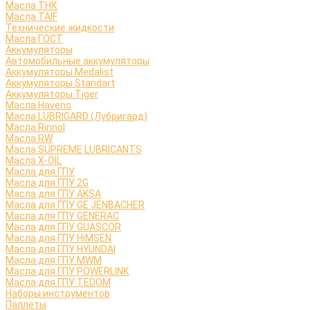
Масла ТНК
Масла TAIF
Технические жидкости
Масла ГОСТ
Аккумуляторы
Автомобильные аккумуляторы
Аккумуляторы Medalist
Аккумуляторы Standart
Аккумуляторы Tiger
Масла Havens
Масла LUBRIGARD (Лубригард)
Масла Rinnol
Масла RW
Масла SUPREME LUBRICANTS
Масла X-OIL
Масла для ГПУ
Масла для ГПУ 2G
Масла для ГПУ AKSA
Масла для ГПУ GE JENBACHER
Масла для ГПУ GENERAC
Масла для ГПУ GUASCOR
Масла для ГПУ HiMSEN
Масла для ГПУ HYUNDAI
Масла для ГПУ MWM
Масла для ГПУ POWERLINK
Масла для ГПУ TEDOM
Наборы инструментов
Паллеты