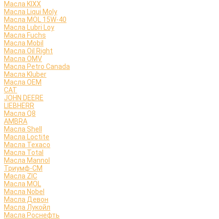
Масла KIXX
Масла Liqui Moly
Масла MOL 15W-40
Масла Lubri Loy
Масла Fuchs
Масла Mobil
Масла Oil Right
Масла OMV
Масла Petro Canada
Масла Kluber
Масла OEM
CAT
JOHN DEERE
LIEBHERR
Масла Q8
AMBRA
Масла Shell
Масла Loctite
Масла Texaco
Масла Total
Масла Mannol
Триумф-СМ
Масла ZIC
Масла MOL
Масла Nobel
Масла Девон
Масла Лукойл
Масла Роснефть