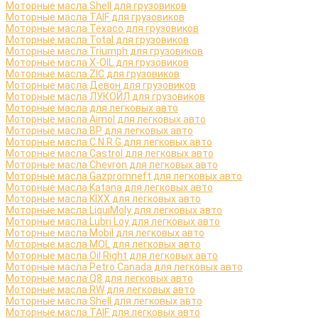
Моторные масла Shell для грузовиков
Моторные масла TAIF для грузовиков
Моторные масла Texaco для грузовиков
Моторные масла Total для грузовиков
Моторные масла Triumph для грузовиков
Моторные масла X-OIL для грузовиков
Моторные масла ZIC для грузовиков
Моторные масла Девон для грузовиков
Моторные масла ЛУКОЙЛ для грузовиков
Моторные масла для легковых авто
Моторные масла Aimol для легковых авто
Моторные масла BP для легковых авто
Моторные масла C.N.R.G для легковых авто
Моторные масла Castrol для легковых авто
Моторные масла Chevron для легковых авто
Моторные масла Gazpromneft для легковых авто
Моторные масла Katana для легковых авто
Моторные масла KIXX для легковых авто
Моторные масла LiquiMoly для легковых авто
Моторные масла Lubri Loy для легковых авто
Моторные масла Mobil для легковых авто
Моторные масла MOL для легковых авто
Моторные масла Oil Right для легковых авто
Моторные масла Petro Canada для легковых авто
Моторные масла Q8 для легковых авто
Моторные масла RW для легковых авто
Моторные масла Shell для легковых авто
Моторные масла TAIF для легковых авто