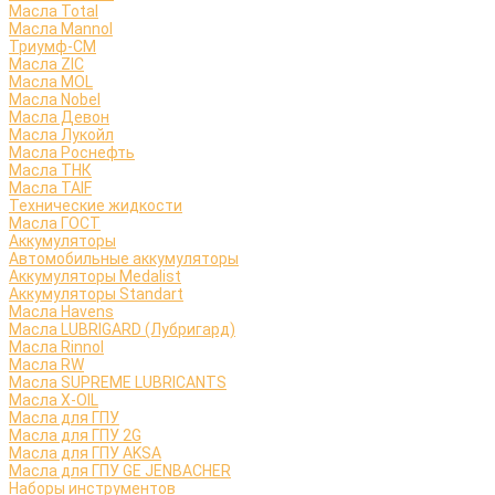
Масла Total
Масла Mannol
Триумф-СМ
Масла ZIC
Масла MOL
Масла Nobel
Масла Девон
Масла Лукойл
Масла Роснефть
Масла ТНК
Масла TAIF
Технические жидкости
Масла ГОСТ
Аккумуляторы
Автомобильные аккумуляторы
Аккумуляторы Medalist
Аккумуляторы Standart
Масла Havens
Масла LUBRIGARD (Лубригард)
Масла Rinnol
Масла RW
Масла SUPREME LUBRICANTS
Масла X-OIL
Масла для ГПУ
Масла для ГПУ 2G
Масла для ГПУ AKSA
Масла для ГПУ GE JENBACHER
Наборы инструментов