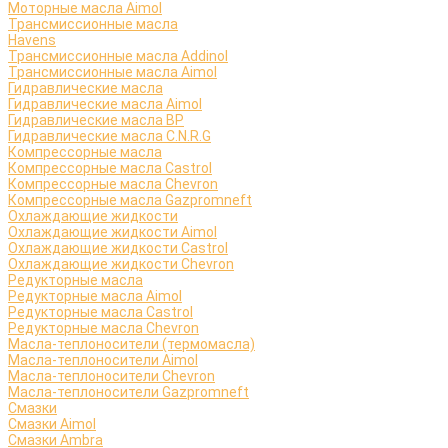
Моторные масла Aimol
Трансмиссионные масла
Havens
Трансмиссионные масла Addinol
Трансмиссионные масла Aimol
Гидравлические масла
Гидравлические масла Aimol
Гидравлические масла BP
Гидравлические масла C.N.R.G
Компрессорные масла
Компрессорные масла Castrol
Компрессорные масла Chevron
Компрессорные масла Gazpromneft
Охлаждающие жидкости
Охлаждающие жидкости Aimol
Охлаждающие жидкости Castrol
Охлаждающие жидкости Chevron
Редукторные масла
Редукторные масла Aimol
Редукторные масла Castrol
Редукторные масла Chevron
Масла-теплоносители (термомасла)
Масла-теплоносители Aimol
Масла-теплоносители Chevron
Масла-теплоносители Gazpromneft
Смазки
Смазки Aimol
Смазки Ambra