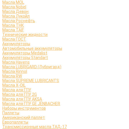
Масла MOL
Масла Nobel
Масла Девон
Масла Лукойл
Масла Роснефть
Масла ТНК
Масла TAIF
Технические жидкости
Масла ГОСТ
Аккумуляторы
Автомобильные аккумуляторы
Аккумуляторы Medalist
Аккумуляторы Standart
Масла Havens
Масла LUBRIGARD (Лубригард)
Масла Rinnol
Масла RW
Масла SUPREME LUBRICANTS
Масла X-OIL
Масла для ГПУ
Масла для ГПУ 2G
Масла для ГПУ AKSA
Масла для ГПУ GE JENBACHER
Наборы инструментов
Паллеты
Американский паллет
Европаллеты
Трансмиссионные масла ТАД-17