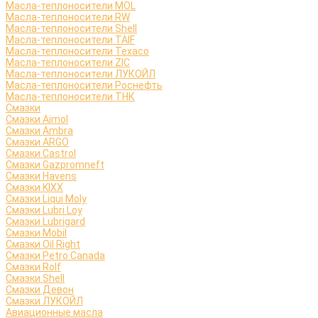
Масла-теплоносители MOL
Масла-теплоносители RW
Масла-теплоносители Shell
Масла-теплоносители TAIF
Масла-теплоносители Texaco
Масла-теплоносители ZIC
Масла-теплоносители ЛУКОЙЛ
Масла-теплоносители Роснефть
Масла-теплоносители ТНК
Смазки
Смазки Aimol
Смазки Ambra
Смазки ARGO
Смазки Castrol
Смазки Gazpromneft
Смазки Havens
Смазки KIXX
Смазки Liqui Moly
Смазки Lubri Loy
Смазки Lubrigard
Смазки Mobil
Смазки Oil Right
Смазки Petro Canada
Смазки Rolf
Смазки Shell
Смазки Девон
Смазки ЛУКОЙЛ
Авиационные масла