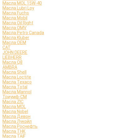
Масла MOL 15W-40
Масла Lubri Loy
Масла Fuchs
Масла Mobil
Масла Oil Right
Масла OMV
Масла Petro Canada
Масла Kluber
Масла OEM
CAT
JOHN DEERE
LIEBHERR
Масла Q8
AMBRA
Масла Shell
Масла Loctite
Масла Texaco
Масла Total
Масла Mannol
Триумф-СМ
Масла ZIC
Масла MOL
Масла Nobel
Масла Девон
Масла Лукойл
Масла Роснефть
Масла ТНК
Масла TAIF