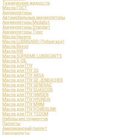
Технические жидкости
Масла ГОСТ
Аккумуляторы
Автомобильные аккумуляторы
Аккумуляторы Medalist
Аккумуляторы Standart
Аккумуляторы Tiger
Масла Havens
Масла LUBRIGARD (Лубригард)
Масла Rinnol
Масла RW
Масла SUPREME LUBRICANTS
Масла X-OIL
Масла для ГПУ
Масла для ГПУ 2G
Масла для ГПУ AKSA
Масла для ГПУ GE JENBACHER
Масла для ГПУ GENERAC
Масла для ГПУ GUASCOR
Масла для ГПУ HiMSEN
Масла для ГПУ HYUNDAI
Масла для ГПУ MWM
Масла для ГПУ POWERLINK
Масла для ГПУ TEDOM
Наборы инструментов
Паллеты
Американский паллет
Европаллеты