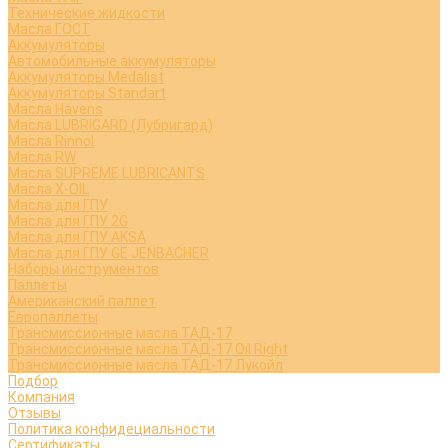
Технические жидкости
Масла ГОСТ
Аккумуляторы
Автомобильные аккумуляторы
Аккумуляторы Medalist
Аккумуляторы Standart
Масла Havens
Масла LUBRIGARD (Лубригард)
Масла Rinnol
Масла RW
Масла SUPREME LUBRICANTS
Масла X-OIL
Масла для ГПУ
Масла для ГПУ 2G
Масла для ГПУ AKSA
Масла для ГПУ GE JENBACHER
Наборы инструментов
Паллеты
Американский паллет
Европаллеты
Трансмиссионные масла ТАД-17
Трансмиссионные масла ТАД-17 Oil Right
Трансмиссионные масла ТАД-17 Лукойл
Подбор
Компания
Отзывы
Политика конфидециальности
Сертификаты