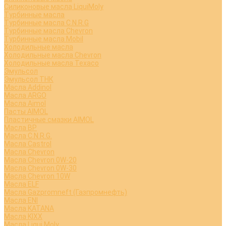
Силиконовые масла LiquiMoly
Турбинные масла
Турбинные масла C.N.R.G
Турбинные масла Chevron
Турбинные масла Mobil
Холодильные масла
Холодильные масла Chevron
Холодильные масла Texaco
Эмульсол
Эмульсол ТНК
Масла Addinol
Масла ARGO
Масла Aimol
Пасты AIMOL
Пластичные смазки AIMOL
Масла BP
Масла C.N.R.G.
Масла Castrol
Масла Chevron
Масла Chevron 0W-20
Масла Chevron 0W-30
Масла Chevron 10W
Масла ELF
Масла Gazpromneft (Газпромнефть)
Масла ENI
Масла KATANA
Масла KIXX
Масла Liqui Moly