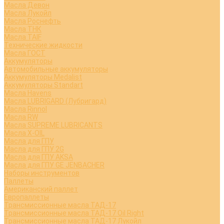
Масла Девон
Масла Лукойл
Масла Роснефть
Масла ТНК
Масла TAIF
Технические жидкости
Масла ГОСТ
Аккумуляторы
Автомобильные аккумуляторы
Аккумуляторы Medalist
Аккумуляторы Standart
Масла Havens
Масла LUBRIGARD (Лубригард)
Масла Rinnol
Масла RW
Масла SUPREME LUBRICANTS
Масла X-OIL
Масла для ГПУ
Масла для ГПУ 2G
Масла для ГПУ AKSA
Масла для ГПУ GE JENBACHER
Наборы инструментов
Паллеты
Американский паллет
Европаллеты
Трансмиссионные масла ТАД-17
Трансмиссионные масла ТАД-17 Oil Right
Трансмиссионные масла ТАД-17 Лукойл