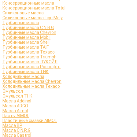
Консервационные масла
Консервационные масла Total
Силиконовые масла
Силиконовые масла LiquiMoly
Турбинные масла
Турбинные масла C.N.R.G
Турбинные масла Chevron
Турбинные масла Mobil
Турбинные масла Shell
Турбинные масла TAIF
Турбинные масла Texaco
Турбинные масла Triumph
Турбинные масла ЛУКОЙЛ
Турбинные масла Роснефть
Турбинные масла ТНК
Холодильные масла
Холодильные масла Chevron
Холодильные масла Texaco
Эмульсол
Эмульсол ТНК
Масла Addinol
Масла ARGO
Масла Aimol
Пасты AIMOL
Пластичные смазки AIMOL
Масла BP
Масла C.N.R.G.
Масла Castrol