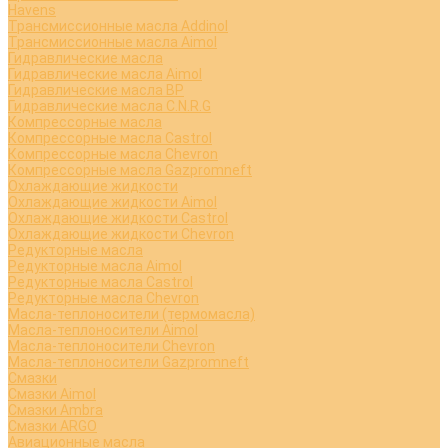
Havens
Трансмиссионные масла Addinol
Трансмиссионные масла Aimol
Гидравлические масла
Гидравлические масла Aimol
Гидравлические масла BP
Гидравлические масла C.N.R.G
Компрессорные масла
Компрессорные масла Castrol
Компрессорные масла Chevron
Компрессорные масла Gazpromneft
Охлаждающие жидкости
Охлаждающие жидкости Aimol
Охлаждающие жидкости Castrol
Охлаждающие жидкости Chevron
Редукторные масла
Редукторные масла Aimol
Редукторные масла Castrol
Редукторные масла Chevron
Масла-теплоносители (термомасла)
Масла-теплоносители Aimol
Масла-теплоносители Chevron
Масла-теплоносители Gazpromneft
Смазки
Смазки Aimol
Смазки Ambra
Смазки ARGO
Авиационные масла