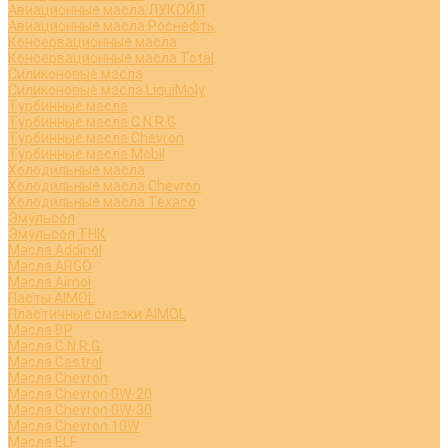
Авиационные масла ЛУКОЙЛ
Авиационные масла Роснефть
Консервационные масла
Консервационные масла Total
Силиконовые масла
Силиконовые масла LiquiMoly
Турбинные масла
Турбинные масла C.N.R.G
Турбинные масла Chevron
Турбинные масла Mobil
Холодильные масла
Холодильные масла Chevron
Холодильные масла Texaco
Эмульсол
Эмульсол ТНК
Масла Addinol
Масла ARGO
Масла Aimol
Пасты AIMOL
Пластичные смазки AIMOL
Масла BP
Масла C.N.R.G.
Масла Castrol
Масла Chevron
Масла Chevron 0W-20
Масла Chevron 0W-30
Масла Chevron 10W
Масла ELF