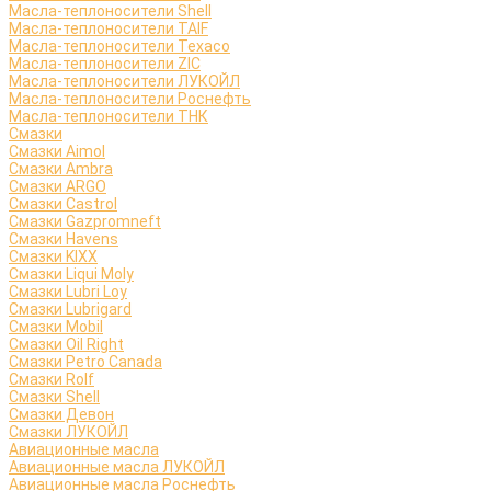
Масла-теплоносители Shell
Масла-теплоносители TAIF
Масла-теплоносители Texaco
Масла-теплоносители ZIC
Масла-теплоносители ЛУКОЙЛ
Масла-теплоносители Роснефть
Масла-теплоносители ТНК
Смазки
Смазки Aimol
Смазки Ambra
Смазки ARGO
Смазки Castrol
Смазки Gazpromneft
Смазки Havens
Смазки KIXX
Смазки Liqui Moly
Смазки Lubri Loy
Смазки Lubrigard
Смазки Mobil
Смазки Oil Right
Смазки Petro Canada
Смазки Rolf
Смазки Shell
Смазки Девон
Смазки ЛУКОЙЛ
Авиационные масла
Авиационные масла ЛУКОЙЛ
Авиационные масла Роснефть