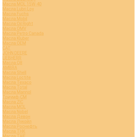
Масла MOL 15W-40
Масла Lubri Loy
Масла Fuchs
Масла Mobil
Масла Oil Right
Масла OMV
Масла Petro Canada
Масла Kluber
Масла OEM
CAT
JOHN DEERE
LIEBHERR
Масла Q8
AMBRA
Масла Shell
Масла Loctite
Масла Texaco
Масла Total
Масла Mannol
Триумф-СМ
Масла ZIC
Масла MOL
Масла Nobel
Масла Девон
Масла Лукойл
Масла Роснефть
Масла ТНК
Масла TAIF