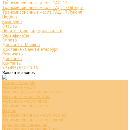
Трансмиссионные масла ТАД-17
Трансмиссионные масла ТАД-17 Oil Right
Трансмиссионные масла ТАД-17 Лукойл
Подбор
Компания
Отзывы
Политика конфидециальности
Сертификаты
Оплата
Доставка - Москва
Доставка - Санкт-Петербург
Реквизиты
Доставка
Контакты
+7 (495) 532-03-16
Заказать звонок
Каталог товаров
Моторные масла
Минеральные моторное масла
Моторные масла Addinol
Моторные масла Aimol
Трансмиссионные масла
Havens
Трансмиссионные масла Addinol
Трансмиссионные масла Aimol
Гидравлические масла
Гидравлические масла Aimol