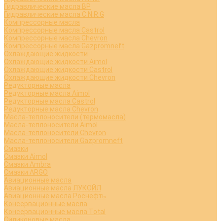
Гидравлические масла BP
Гидравлические масла C.N.R.G
Компрессорные масла
Компрессорные масла Castrol
Компрессорные масла Chevron
Компрессорные масла Gazpromneft
Охлаждающие жидкости
Охлаждающие жидкости Aimol
Охлаждающие жидкости Castrol
Охлаждающие жидкости Chevron
Редукторные масла
Редукторные масла Aimol
Редукторные масла Castrol
Редукторные масла Chevron
Масла-теплоносители (термомасла)
Масла-теплоносители Aimol
Масла-теплоносители Chevron
Масла-теплоносители Gazpromneft
Смазки
Смазки Aimol
Смазки Ambra
Смазки ARGO
Авиационные масла
Авиационные масла ЛУКОЙЛ
Авиационные масла Роснефть
Консервационные масла
Консервационные масла Total
Силиконовые масла