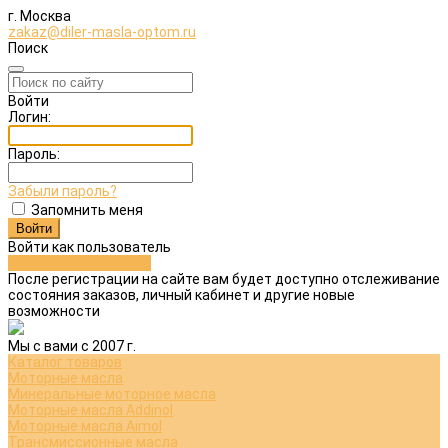
г. Москва
zakaz@diler-masla-optom.ru
Поиск
Войти
Логин:
Пароль:
Забыли пароль?
Запомнить меня
Войти как пользователь
Зарегистрироваться
После регистрации на сайте вам будет доступно отслеживание
состояния заказов, личный кабинет и другие новые
возможности
Мы с вами с 2007 г.
Каталог товаров
Моторные масла
Минеральные моторное масла
Моторные масла Addinol
Моторные масла Aimol
Трансмиссионные масла