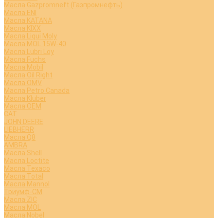
Масла Gazpromneft (Газпромнефть)
Масла ENI
Масла KATANA
Масла KIXX
Масла Liqui Moly
Масла MOL 15W-40
Масла Lubri Loy
Масла Fuchs
Масла Mobil
Масла Oil Right
Масла OMV
Масла Petro Canada
Масла Kluber
Масла OEM
CAT
JOHN DEERE
LIEBHERR
Масла Q8
AMBRA
Масла Shell
Масла Loctite
Масла Texaco
Масла Total
Масла Mannol
Триумф-СМ
Масла ZIC
Масла MOL
Масла Nobel