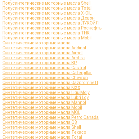
Полусинтетические моторные масла Shell
Полусинтетические моторные масла Total
Полусинтетические моторные масла X-OIL
Полусинтетические моторные масла Девон
Полусинтетические моторные масла ЛУКОЙЛ
Полусинтетические моторные масла Роснефть
Полусинтетические моторные масла ТНК
Полусинтетические моторные масла Mobil
Синтетические моторные масла
Синтетические моторные масла Addinol
Синтетические моторные масла Aimol
Синтетические моторные масла Ambra
Синтетические моторные масла BP
Синтетические моторные масла Castrol
Синтетические моторные масла Caterpillar
Синтетические моторные масла Chevron
Синтетические моторные масла Gazpromneft
Синтетические моторные масла KIXX
Синтетические моторные масла LiquiMoly
Синтетические моторные масла Lubri Loy
Синтетические моторные масла Mannol
Синтетические моторные масла Mobil
Синтетические моторные масла MOL
Синтетические моторные масла Petro Canada
Синтетические моторные масла Q8
Синтетические моторные масла Shell
Синтетические моторные масла Texaco
Синтетические моторные масла Total