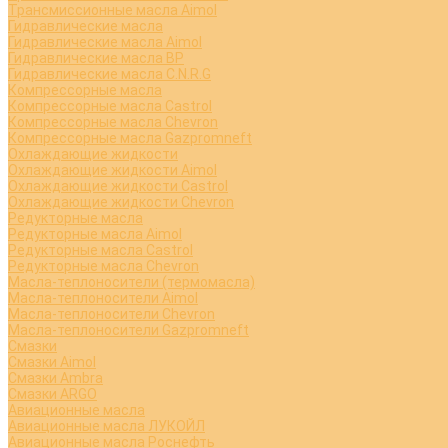
Трансмиссионные масла Aimol
Гидравлические масла
Гидравлические масла Aimol
Гидравлические масла BP
Гидравлические масла C.N.R.G
Компрессорные масла
Компрессорные масла Castrol
Компрессорные масла Chevron
Компрессорные масла Gazpromneft
Охлаждающие жидкости
Охлаждающие жидкости Aimol
Охлаждающие жидкости Castrol
Охлаждающие жидкости Chevron
Редукторные масла
Редукторные масла Aimol
Редукторные масла Castrol
Редукторные масла Chevron
Масла-теплоносители (термомасла)
Масла-теплоносители Aimol
Масла-теплоносители Chevron
Масла-теплоносители Gazpromneft
Смазки
Смазки Aimol
Смазки Ambra
Смазки ARGO
Авиационные масла
Авиационные масла ЛУКОЙЛ
Авиационные масла Роснефть