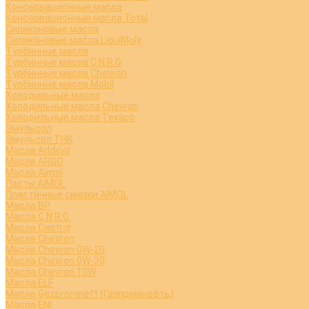
Консервационные масла
Консервационные масла Total
Силиконовые масла
Силиконовые масла LiquiMoly
Турбинные масла
Турбинные масла C.N.R.G
Турбинные масла Chevron
Турбинные масла Mobil
Холодильные масла
Холодильные масла Chevron
Холодильные масла Texaco
Эмульсол
Эмульсол ТНК
Масла Addinol
Масла ARGO
Масла Aimol
Пасты AIMOL
Пластичные смазки AIMOL
Масла BP
Масла C.N.R.G.
Масла Castrol
Масла Chevron
Масла Chevron 0W-20
Масла Chevron 0W-30
Масла Chevron 10W
Масла ELF
Масла Gazpromneft (Газпромнефть)
Масла ENI