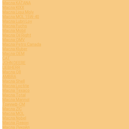
Масла KATANA
Масла KIXX
Масла Liqui Moly
Масла MOL 15W-40
Масла Lubri Loy
Масла Fuchs
Масла Mobil
Масла Oil Right
Масла OMV
Масла Petro Canada
Масла Kluber
Масла OEM
CAT
JOHN DEERE
LIEBHERR
Масла Q8
AMBRA
Масла Shell
Масла Loctite
Масла Texaco
Масла Total
Масла Mannol
Триумф-СМ
Масла ZIC
Масла MOL
Масла Nobel
Масла Девон
Масла Лукойл