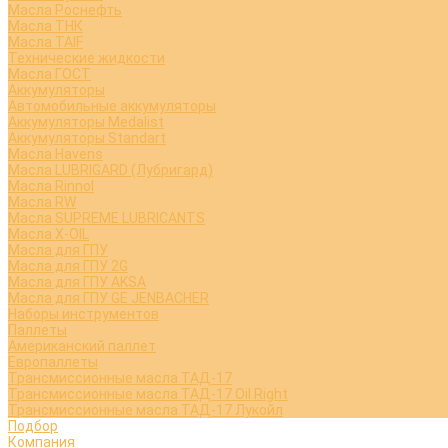
Масла Роснефть
Масла ТНК
Масла TAIF
Технические жидкости
Масла ГОСТ
Аккумуляторы
Автомобильные аккумуляторы
Аккумуляторы Medalist
Аккумуляторы Standart
Масла Havens
Масла LUBRIGARD (Лубригард)
Масла Rinnol
Масла RW
Масла SUPREME LUBRICANTS
Масла X-OIL
Масла для ГПУ
Масла для ГПУ 2G
Масла для ГПУ AKSA
Масла для ГПУ GE JENBACHER
Наборы инструментов
Паллеты
Американский паллет
Европаллеты
Трансмиссионные масла ТАД-17
Трансмиссионные масла ТАД-17 Oil Right
Трансмиссионные масла ТАД-17 Лукойл
Подбор
Компания