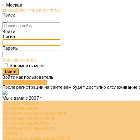
г. Москва
zakaz@diler-masla-optom.ru
Поиск
Войти
Логин:
Пароль:
Забыли пароль?
Запомнить меня
Войти как пользователь
Зарегистрироваться
После регистрации на сайте вам будет доступно отслеживание 
Мы с вами с 2007 г.
Каталог товаров
Моторные масла
Минеральные моторное масла
Моторные масла Addinol
Моторные масла Aimol
Трансмиссионные масла
Havens
Трансмиссионные масла Addinol