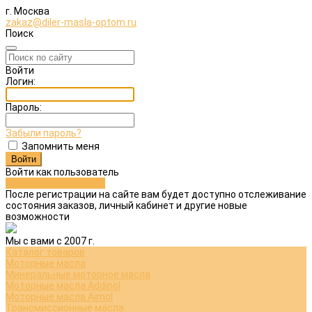
г. Москва
zakaz@diler-masla-optom.ru
Поиск
Войти
Логин:
Пароль:
Забыли пароль?
Запомнить меня
Войти как пользователь
Зарегистрироваться
После регистрации на сайте вам будет доступно отслеживание
состояния заказов, личный кабинет и другие новые
возможности
Мы с вами с 2007 г.
Каталог товаров
Моторные масла
Минеральные моторное масла
Моторные масла Addinol
Моторные масла Aimol
Трансмиссионные масла