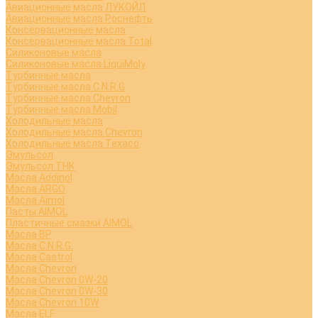
Авиационные масла ЛУКОЙЛ
Авиационные масла Роснефть
Консервационные масла
Консервационные масла Total
Силиконовые масла
Силиконовые масла LiquiMoly
Турбинные масла
Турбинные масла C.N.R.G
Турбинные масла Chevron
Турбинные масла Mobil
Холодильные масла
Холодильные масла Chevron
Холодильные масла Texaco
Эмульсол
Эмульсол ТНК
Масла Addinol
Масла ARGO
Масла Aimol
Пасты AIMOL
Пластичные смазки AIMOL
Масла BP
Масла C.N.R.G.
Масла Castrol
Масла Chevron
Масла Chevron 0W-20
Масла Chevron 0W-30
Масла Chevron 10W
Масла ELF