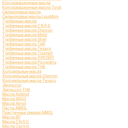
Консервационные масла
Консервационные масла Total
Силиконовые масла
Силиконовые масла LiquiMoly
Турбинные масла
Турбинные масла C.N.R.G
Турбинные масла Chevron
Турбинные масла Mobil
Турбинные масла Shell
Турбинные масла TAIF
Турбинные масла Texaco
Турбинные масла Triumph
Турбинные масла ЛУКОЙЛ
Турбинные масла Роснефть
Турбинные масла ТНК
Холодильные масла
Холодильные масла Chevron
Холодильные масла Texaco
Эмульсол
Эмульсол ТНК
Масла Addinol
Масла ARGO
Масла Aimol
Пасты AIMOL
Пластичные смазки AIMOL
Масла BP
Масла C.N.R.G.
Масла Castrol