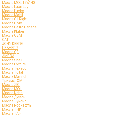
Масла MOL 15W-40
Масла Lubri Loy
Масла Fuchs
Масла Mobil
Масла Oil Right
Масла OMV
Масла Petro Canada
Масла Kluber
Масла OEM
CAT
JOHN DEERE
LIEBHERR
Масла Q8
AMBRA
Масла Shell
Масла Loctite
Масла Texaco
Масла Total
Масла Mannol
Триумф-СМ
Масла ZIC
Масла MOL
Масла Nobel
Масла Девон
Масла Лукойл
Масла Роснефть
Масла ТНК
Масла TAIF