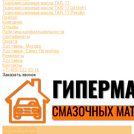
Трансмиссионные масла ТАД-17
Трансмиссионные масла ТАД-17 Oil Right
Трансмиссионные масла ТАД-17 Лукойл
Подбор
Компания
Отзывы
Политика конфидециальности
Сертификаты
Оплата
Доставка - Москва
Доставка - Санкт-Петербург
Реквизиты
Доставка
Контакты
+7 (495) 532-03-16
Заказать звонок
Каталог товаров
Моторные масла