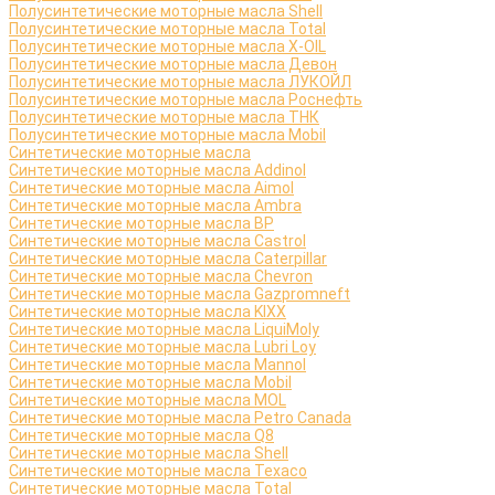
Полусинтетические моторные масла Shell
Полусинтетические моторные масла Total
Полусинтетические моторные масла X-OIL
Полусинтетические моторные масла Девон
Полусинтетические моторные масла ЛУКОЙЛ
Полусинтетические моторные масла Роснефть
Полусинтетические моторные масла ТНК
Полусинтетические моторные масла Mobil
Синтетические моторные масла
Синтетические моторные масла Addinol
Синтетические моторные масла Aimol
Синтетические моторные масла Ambra
Синтетические моторные масла BP
Синтетические моторные масла Castrol
Синтетические моторные масла Caterpillar
Синтетические моторные масла Chevron
Синтетические моторные масла Gazpromneft
Синтетические моторные масла KIXX
Синтетические моторные масла LiquiMoly
Синтетические моторные масла Lubri Loy
Синтетические моторные масла Mannol
Синтетические моторные масла Mobil
Синтетические моторные масла MOL
Синтетические моторные масла Petro Canada
Синтетические моторные масла Q8
Синтетические моторные масла Shell
Синтетические моторные масла Texaco
Синтетические моторные масла Total