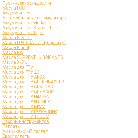
Технические жидкости
Масла ГОСТ
Аккумуляторы
Автомобильные аккумуляторы
Аккумуляторы Medalist
Аккумуляторы Standart
Аккумуляторы Tiger
Масла Havens
Масла LUBRIGARD (Лубригард)
Масла Rinnol
Масла RW
Масла SUPREME LUBRICANTS
Масла X-OIL
Масла для ГПУ
Масла для ГПУ 2G
Масла для ГПУ AKSA
Масла для ГПУ GE JENBACHER
Масла для ГПУ GENERAC
Масла для ГПУ GUASCOR
Масла для ГПУ HiMSEN
Масла для ГПУ HYUNDAI
Масла для ГПУ MWM
Масла для ГПУ POWERLINK
Масла для ГПУ TEDOM
Наборы инструментов
Паллеты
Американский паллет
Европаллеты