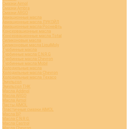
Смазки Aimol
Смазки Ambra
Смазки ARGO
Авиационные масла
Авиационные масла ЛУКОЙЛ
Авиационные масла Роснефть
Консервационные масла
Консервационные масла Total
Силиконовые масла
Силиконовые масла LiquiMoly
Турбинные масла
Турбинные масла C.N.R.G
Турбинные масла Chevron
Турбинные масла Mobil
Холодильные масла
Холодильные масла Chevron
Холодильные масла Texaco
Эмульсол
Эмульсол ТНК
Масла Addinol
Масла ARGO
Масла Aimol
Пасты AIMOL
Пластичные смазки AIMOL
Масла BP
Масла C.N.R.G.
Масла Castrol
Масла Chevron