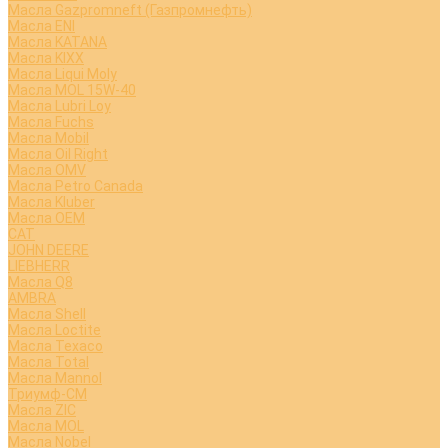
Масла Gazpromneft (Газпромнефть)
Масла ENI
Масла KATANA
Масла KIXX
Масла Liqui Moly
Масла MOL 15W-40
Масла Lubri Loy
Масла Fuchs
Масла Mobil
Масла Oil Right
Масла OMV
Масла Petro Canada
Масла Kluber
Масла OEM
CAT
JOHN DEERE
LIEBHERR
Масла Q8
AMBRA
Масла Shell
Масла Loctite
Масла Texaco
Масла Total
Масла Mannol
Триумф-СМ
Масла ZIC
Масла MOL
Масла Nobel