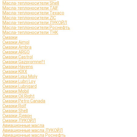
Масла-теплоносители Shell
Масла-теплоносители TAIF
Масла-теплоносители Texaco
Масла-теплоносители ZIC
Масла-теплоносители ЛУКОЙЛ
Масла-теплоносители Роснефть
Масла-теплоносители ТНК
Смазки
Смазки Aimol
Смазки Ambra
Смазки ARGO
Смазки Castrol
Смазки Gazpromneft
Смазки Havens
Смазки KIXX
Смазки Liqui Moly
Смазки Lubri Loy
Смазки Lubrigard
Смазки Mobil
Смазки Oil Right
Смазки Petro Canada
Смазки Rolf
Смазки Shell
Смазки Девон
Смазки ЛУКОЙЛ
Авиационные масла
Авиационные масла ЛУКОЙЛ
Авиационные масла Роснефть