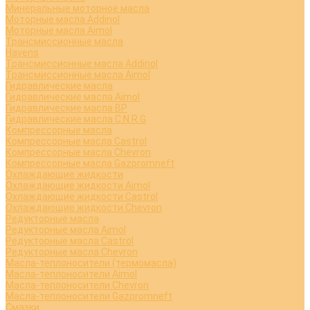
Минеральные моторное масла
Моторные масла Addinol
Моторные масла Aimol
Трансмиссионные масла
Havens
Трансмиссионные масла Addinol
Трансмиссионные масла Aimol
Гидравлические масла
Гидравлические масла Aimol
Гидравлические масла BP
Гидравлические масла C.N.R.G
Компрессорные масла
Компрессорные масла Castrol
Компрессорные масла Chevron
Компрессорные масла Gazpromneft
Охлаждающие жидкости
Охлаждающие жидкости Aimol
Охлаждающие жидкости Castrol
Охлаждающие жидкости Chevron
Редукторные масла
Редукторные масла Aimol
Редукторные масла Castrol
Редукторные масла Chevron
Масла-теплоносители (термомасла)
Масла-теплоносители Aimol
Масла-теплоносители Chevron
Масла-теплоносители Gazpromneft
Смазки