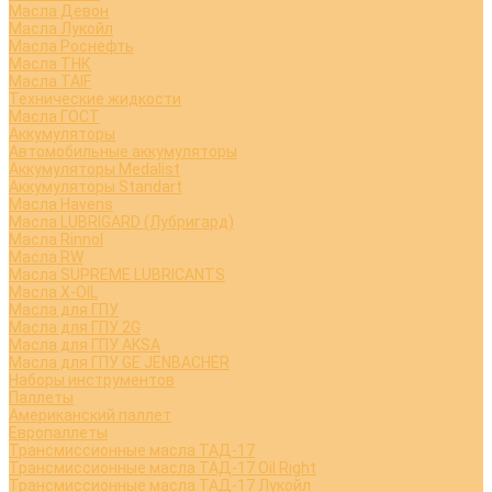
Масла Девон
Масла Лукойл
Масла Роснефть
Масла ТНК
Масла TAIF
Технические жидкости
Масла ГОСТ
Аккумуляторы
Автомобильные аккумуляторы
Аккумуляторы Medalist
Аккумуляторы Standart
Масла Havens
Масла LUBRIGARD (Лубригард)
Масла Rinnol
Масла RW
Масла SUPREME LUBRICANTS
Масла X-OIL
Масла для ГПУ
Масла для ГПУ 2G
Масла для ГПУ AKSA
Масла для ГПУ GE JENBACHER
Наборы инструментов
Паллеты
Американский паллет
Европаллеты
Трансмиссионные масла ТАД-17
Трансмиссионные масла ТАД-17 Oil Right
Трансмиссионные масла ТАД-17 Лукойл