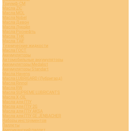
Триумф-СМ
Масла ZIC
Масла MOL
Масла Nobel
Масла Девон
Масла Лукойл
Масла Роснефть
Масла ТНК
Масла TAIF
Технические жидкости
Масла ГОСТ
Аккумуляторы
Автомобильные аккумуляторы
Аккумуляторы Medalist
Аккумуляторы Standart
Масла Havens
Масла LUBRIGARD (Лубригард)
Масла Rinnol
Масла RW
Масла SUPREME LUBRICANTS
Масла X-OIL
Масла для ГПУ
Масла для ГПУ 2G
Масла для ГПУ AKSA
Масла для ГПУ GE JENBACHER
Наборы инструментов
Паллеты
Американский паллет