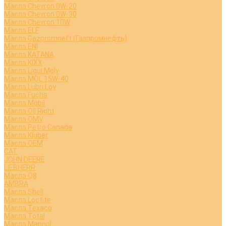
Масла Chevron 0W-20
Масла Chevron 0W-30
Масла Chevron 10W
Масла ELF
Масла Gazpromneft (Газпромнефть)
Масла ENI
Масла KATANA
Масла KIXX
Масла Liqui Moly
Масла MOL 15W-40
Масла Lubri Loy
Масла Fuchs
Масла Mobil
Масла Oil Right
Масла OMV
Масла Petro Canada
Масла Kluber
Масла OEM
CAT
JOHN DEERE
LIEBHERR
Масла Q8
AMBRA
Масла Shell
Масла Loctite
Масла Texaco
Масла Total
Масла Mannol