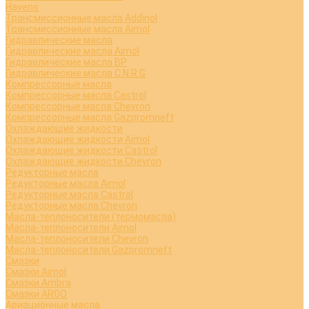
Havens
Трансмиссионные масла Addinol
Трансмиссионные масла Aimol
Гидравлические масла
Гидравлические масла Aimol
Гидравлические масла BP
Гидравлические масла C.N.R.G
Компрессорные масла
Компрессорные масла Castrol
Компрессорные масла Chevron
Компрессорные масла Gazpromneft
Охлаждающие жидкости
Охлаждающие жидкости Aimol
Охлаждающие жидкости Castrol
Охлаждающие жидкости Chevron
Редукторные масла
Редукторные масла Aimol
Редукторные масла Castrol
Редукторные масла Chevron
Масла-теплоносители (термомасла)
Масла-теплоносители Aimol
Масла-теплоносители Chevron
Масла-теплоносители Gazpromneft
Смазки
Смазки Aimol
Смазки Ambra
Смазки ARGO
Авиационные масла