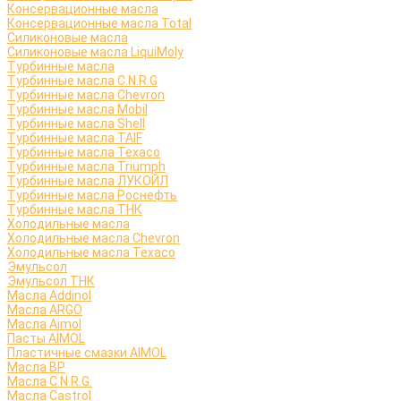
Консервационные масла
Консервационные масла Total
Силиконовые масла
Силиконовые масла LiquiMoly
Турбинные масла
Турбинные масла C.N.R.G
Турбинные масла Chevron
Турбинные масла Mobil
Турбинные масла Shell
Турбинные масла TAIF
Турбинные масла Texaco
Турбинные масла Triumph
Турбинные масла ЛУКОЙЛ
Турбинные масла Роснефть
Турбинные масла ТНК
Холодильные масла
Холодильные масла Chevron
Холодильные масла Texaco
Эмульсол
Эмульсол ТНК
Масла Addinol
Масла ARGO
Масла Aimol
Пасты AIMOL
Пластичные смазки AIMOL
Масла BP
Масла C.N.R.G.
Масла Castrol