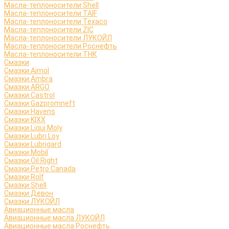
Масла-теплоносители Shell
Масла-теплоносители TAIF
Масла-теплоносители Texaco
Масла-теплоносители ZIC
Масла-теплоносители ЛУКОЙЛ
Масла-теплоносители Роснефть
Масла-теплоносители ТНК
Смазки
Смазки Aimol
Смазки Ambra
Смазки ARGO
Смазки Castrol
Смазки Gazpromneft
Смазки Havens
Смазки KIXX
Смазки Liqui Moly
Смазки Lubri Loy
Смазки Lubrigard
Смазки Mobil
Смазки Oil Right
Смазки Petro Canada
Смазки Rolf
Смазки Shell
Смазки Девон
Смазки ЛУКОЙЛ
Авиационные масла
Авиационные масла ЛУКОЙЛ
Авиационные масла Роснефть