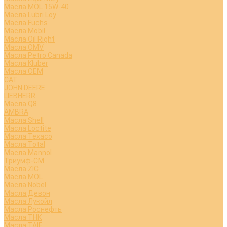
Масла MOL 15W-40
Масла Lubri Loy
Масла Fuchs
Масла Mobil
Масла Oil Right
Масла OMV
Масла Petro Canada
Масла Kluber
Масла OEM
CAT
JOHN DEERE
LIEBHERR
Масла Q8
AMBRA
Масла Shell
Масла Loctite
Масла Texaco
Масла Total
Масла Mannol
Триумф-СМ
Масла ZIC
Масла MOL
Масла Nobel
Масла Девон
Масла Лукойл
Масла Роснефть
Масла ТНК
Масла TAIF