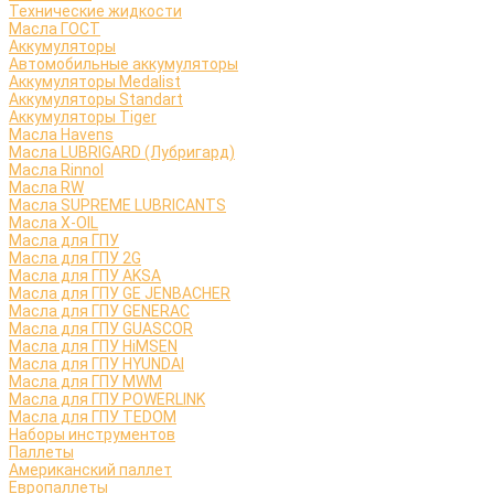
Технические жидкости
Масла ГОСТ
Аккумуляторы
Автомобильные аккумуляторы
Аккумуляторы Medalist
Аккумуляторы Standart
Аккумуляторы Tiger
Масла Havens
Масла LUBRIGARD (Лубригард)
Масла Rinnol
Масла RW
Масла SUPREME LUBRICANTS
Масла X-OIL
Масла для ГПУ
Масла для ГПУ 2G
Масла для ГПУ AKSA
Масла для ГПУ GE JENBACHER
Масла для ГПУ GENERAC
Масла для ГПУ GUASCOR
Масла для ГПУ HiMSEN
Масла для ГПУ HYUNDAI
Масла для ГПУ MWM
Масла для ГПУ POWERLINK
Масла для ГПУ TEDOM
Наборы инструментов
Паллеты
Американский паллет
Европаллеты