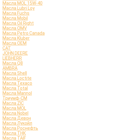
Масла MOL 15W-40
Масла Lubri Loy
Масла Fuchs
Масла Mobil
Масла Oil Right
Масла OMV
Масла Petro Canada
Масла Kluber
Масла OEM
CAT
JOHN DEERE
LIEBHERR
Масла Q8
AMBRA
Масла Shell
Масла Loctite
Масла Texaco
Масла Total
Масла Mannol
Триумф-СМ
Масла ZIC
Масла MOL
Масла Nobel
Масла Девон
Масла Лукойл
Масла Роснефть
Масла ТНК
Масла TAIF