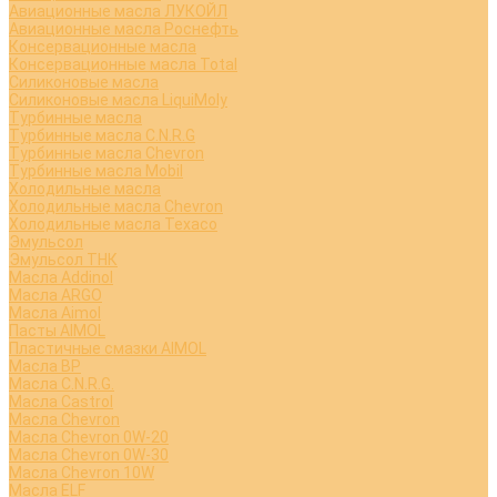
Авиационные масла ЛУКОЙЛ
Авиационные масла Роснефть
Консервационные масла
Консервационные масла Total
Силиконовые масла
Силиконовые масла LiquiMoly
Турбинные масла
Турбинные масла C.N.R.G
Турбинные масла Chevron
Турбинные масла Mobil
Холодильные масла
Холодильные масла Chevron
Холодильные масла Texaco
Эмульсол
Эмульсол ТНК
Масла Addinol
Масла ARGO
Масла Aimol
Пасты AIMOL
Пластичные смазки AIMOL
Масла BP
Масла C.N.R.G.
Масла Castrol
Масла Chevron
Масла Chevron 0W-20
Масла Chevron 0W-30
Масла Chevron 10W
Масла ELF