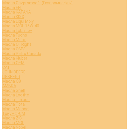
Масла Gazpromneft (Газпромнефть)
Масла ENI
Масла KATANA
Масла KIXX
Масла Liqui Moly
Масла MOL 15W-40
Масла Lubri Loy
Масла Fuchs
Масла Mobil
Масла Oil Right
Масла OMV
Масла Petro Canada
Масла Kluber
Масла OEM
CAT
JOHN DEERE
LIEBHERR
Масла Q8
AMBRA
Масла Shell
Масла Loctite
Масла Texaco
Масла Total
Масла Mannol
Триумф-СМ
Масла ZIC
Масла MOL
Масла Nobel