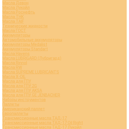
Масла Девон
Масла Лукойл
Масла Роснефть
Масла ТНК
Масла TAIF
Технические жидкости
Масла ГОСТ
Аккумуляторы
Автомобильные аккумуляторы
Аккумуляторы Medalist
Аккумуляторы Standart
Масла Havens
Масла LUBRIGARD (Лубригард)
Масла Rinnol
Масла RW
Масла SUPREME LUBRICANTS
Масла X-OIL
Масла для ГПУ
Масла для ГПУ 2G
Масла для ГПУ AKSA
Масла для ГПУ GE JENBACHER
Наборы инструментов
Паллеты
Американский паллет
Европаллеты
Трансмиссионные масла ТАД-17
Трансмиссионные масла ТАД-17 Oil Right
Трансмиссионные масла ТАД-17 Лукойл