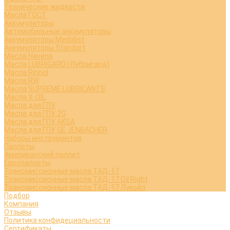
Технические жидкости
Масла ГОСТ
Аккумуляторы
Автомобильные аккумуляторы
Аккумуляторы Medalist
Аккумуляторы Standart
Масла Havens
Масла LUBRIGARD (Лубригард)
Масла Rinnol
Масла RW
Масла SUPREME LUBRICANTS
Масла X-OIL
Масла для ГПУ
Масла для ГПУ 2G
Масла для ГПУ AKSA
Масла для ГПУ GE JENBACHER
Наборы инструментов
Паллеты
Американский паллет
Европаллеты
Трансмиссионные масла ТАД-17
Трансмиссионные масла ТАД-17 Oil Right
Трансмиссионные масла ТАД-17 Лукойл
Подбор
Компания
Отзывы
Политика конфидециальности
Сертификаты