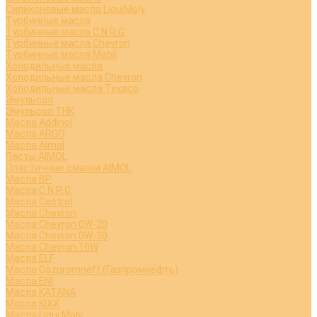
Силиконовые масла LiquiMoly
Турбинные масла
Турбинные масла C.N.R.G
Турбинные масла Chevron
Турбинные масла Mobil
Холодильные масла
Холодильные масла Chevron
Холодильные масла Texaco
Эмульсол
Эмульсол ТНК
Масла Addinol
Масла ARGO
Масла Aimol
Пасты AIMOL
Пластичные смазки AIMOL
Масла BP
Масла C.N.R.G.
Масла Castrol
Масла Chevron
Масла Chevron 0W-20
Масла Chevron 0W-30
Масла Chevron 10W
Масла ELF
Масла Gazpromneft (Газпромнефть)
Масла ENI
Масла KATANA
Масла KIXX
Масла Liqui Moly