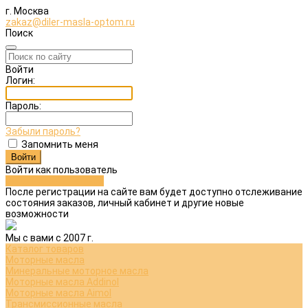
г. Москва
zakaz@diler-masla-optom.ru
Поиск
Войти
Логин:
Пароль:
Забыли пароль?
Запомнить меня
Войти как пользователь
Зарегистрироваться
После регистрации на сайте вам будет доступно отслеживание
состояния заказов, личный кабинет и другие новые
возможности
Мы с вами с 2007 г.
Каталог товаров
Моторные масла
Минеральные моторное масла
Моторные масла Addinol
Моторные масла Aimol
Трансмиссионные масла