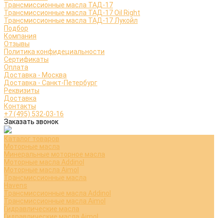
Трансмиссионные масла ТАД-17
Трансмиссионные масла ТАД-17 Oil Right
Трансмиссионные масла ТАД-17 Лукойл
Подбор
Компания
Отзывы
Политика конфидециальности
Сертификаты
Оплата
Доставка - Москва
Доставка - Санкт-Петербург
Реквизиты
Доставка
Контакты
+7 (495) 532-03-16
Заказать звонок
Каталог товаров
Моторные масла
Минеральные моторное масла
Моторные масла Addinol
Моторные масла Aimol
Трансмиссионные масла
Havens
Трансмиссионные масла Addinol
Трансмиссионные масла Aimol
Гидравлические масла
Гидравлические масла Aimol