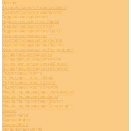
Havens
Трансмиссионные масла Addinol
Трансмиссионные масла Aimol
Гидравлические масла
Гидравлические масла Aimol
Гидравлические масла BP
Гидравлические масла C.N.R.G
Компрессорные масла
Компрессорные масла Castrol
Компрессорные масла Chevron
Компрессорные масла Gazpromneft
Охлаждающие жидкости
Охлаждающие жидкости Aimol
Охлаждающие жидкости Castrol
Охлаждающие жидкости Chevron
Редукторные масла
Редукторные масла Aimol
Редукторные масла Castrol
Редукторные масла Chevron
Масла-теплоносители (термомасла)
Масла-теплоносители Aimol
Масла-теплоносители Chevron
Масла-теплоносители Gazpromneft
Смазки
Смазки Aimol
Смазки Ambra
Смазки ARGO
Авиационные масла