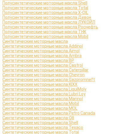
Полусинтетические моторные масла Shell
Полусинтетические моторные масла Total
Полусинтетические моторные масла X-OIL
Полусинтетические моторные масла Девон
Полусинтетические моторные масла ЛУКОЙЛ
Полусинтетические моторные масла Роснефть
Полусинтетические моторные масла ТНК
Полусинтетические моторные масла Mobil
Синтетические моторные масла
Синтетические моторные масла Addinol
Синтетические моторные масла Aimol
Синтетические моторные масла Ambra
Синтетические моторные масла BP
Синтетические моторные масла Castrol
Синтетические моторные масла Caterpillar
Синтетические моторные масла Chevron
Синтетические моторные масла Gazpromneft
Синтетические моторные масла KIXX
Синтетические моторные масла LiquiMoly
Синтетические моторные масла Lubri Loy
Синтетические моторные масла Mannol
Синтетические моторные масла Mobil
Синтетические моторные масла MOL
Синтетические моторные масла Petro Canada
Синтетические моторные масла Q8
Синтетические моторные масла Shell
Синтетические моторные масла Texaco
Синтетические моторные масла Total