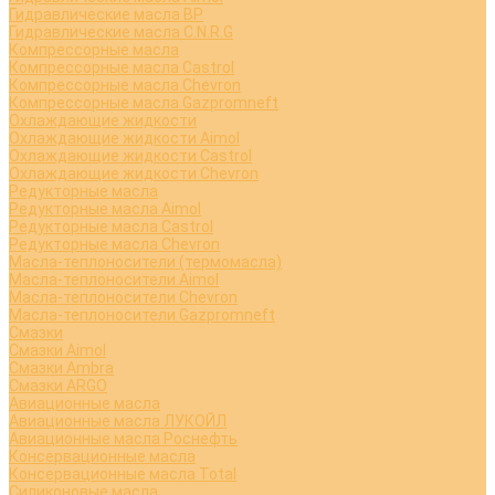
Гидравлические масла BP
Гидравлические масла C.N.R.G
Компрессорные масла
Компрессорные масла Castrol
Компрессорные масла Chevron
Компрессорные масла Gazpromneft
Охлаждающие жидкости
Охлаждающие жидкости Aimol
Охлаждающие жидкости Castrol
Охлаждающие жидкости Chevron
Редукторные масла
Редукторные масла Aimol
Редукторные масла Castrol
Редукторные масла Chevron
Масла-теплоносители (термомасла)
Масла-теплоносители Aimol
Масла-теплоносители Chevron
Масла-теплоносители Gazpromneft
Смазки
Смазки Aimol
Смазки Ambra
Смазки ARGO
Авиационные масла
Авиационные масла ЛУКОЙЛ
Авиационные масла Роснефть
Консервационные масла
Консервационные масла Total
Силиконовые масла