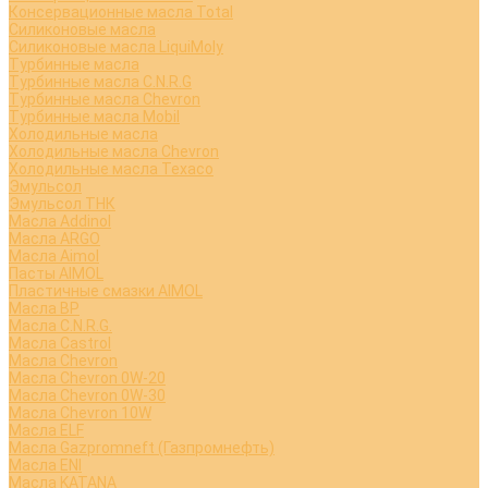
Консервационные масла Total
Силиконовые масла
Силиконовые масла LiquiMoly
Турбинные масла
Турбинные масла C.N.R.G
Турбинные масла Chevron
Турбинные масла Mobil
Холодильные масла
Холодильные масла Chevron
Холодильные масла Texaco
Эмульсол
Эмульсол ТНК
Масла Addinol
Масла ARGO
Масла Aimol
Пасты AIMOL
Пластичные смазки AIMOL
Масла BP
Масла C.N.R.G.
Масла Castrol
Масла Chevron
Масла Chevron 0W-20
Масла Chevron 0W-30
Масла Chevron 10W
Масла ELF
Масла Gazpromneft (Газпромнефть)
Масла ENI
Масла KATANA