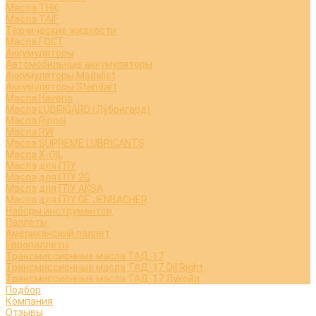
Масла ТНК
Масла TAIF
Технические жидкости
Масла ГОСТ
Аккумуляторы
Автомобильные аккумуляторы
Аккумуляторы Medalist
Аккумуляторы Standart
Масла Havens
Масла LUBRIGARD (Лубригард)
Масла Rinnol
Масла RW
Масла SUPREME LUBRICANTS
Масла X-OIL
Масла для ГПУ
Масла для ГПУ 2G
Масла для ГПУ AKSA
Масла для ГПУ GE JENBACHER
Наборы инструментов
Паллеты
Американский паллет
Европаллеты
Трансмиссионные масла ТАД-17
Трансмиссионные масла ТАД-17 Oil Right
Трансмиссионные масла ТАД-17 Лукойл
Подбор
Компания
Отзывы