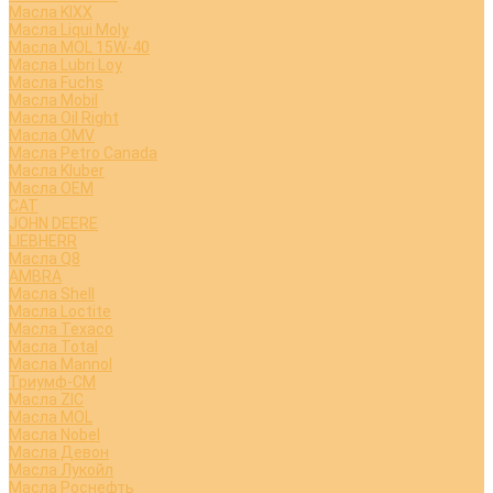
Масла KIXX
Масла Liqui Moly
Масла MOL 15W-40
Масла Lubri Loy
Масла Fuchs
Масла Mobil
Масла Oil Right
Масла OMV
Масла Petro Canada
Масла Kluber
Масла OEM
CAT
JOHN DEERE
LIEBHERR
Масла Q8
AMBRA
Масла Shell
Масла Loctite
Масла Texaco
Масла Total
Масла Mannol
Триумф-СМ
Масла ZIC
Масла MOL
Масла Nobel
Масла Девон
Масла Лукойл
Масла Роснефть