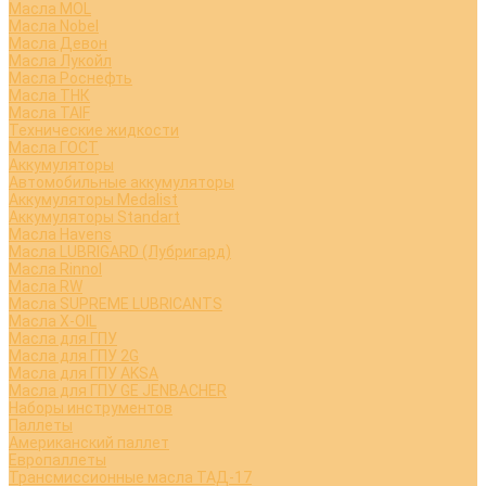
Масла MOL
Масла Nobel
Масла Девон
Масла Лукойл
Масла Роснефть
Масла ТНК
Масла TAIF
Технические жидкости
Масла ГОСТ
Аккумуляторы
Автомобильные аккумуляторы
Аккумуляторы Medalist
Аккумуляторы Standart
Масла Havens
Масла LUBRIGARD (Лубригард)
Масла Rinnol
Масла RW
Масла SUPREME LUBRICANTS
Масла X-OIL
Масла для ГПУ
Масла для ГПУ 2G
Масла для ГПУ AKSA
Масла для ГПУ GE JENBACHER
Наборы инструментов
Паллеты
Американский паллет
Европаллеты
Трансмиссионные масла ТАД-17