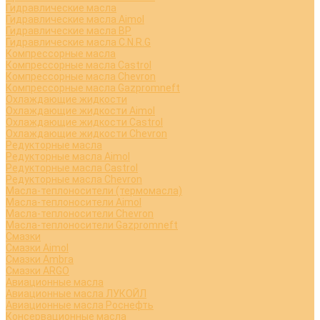
Гидравлические масла
Гидравлические масла Aimol
Гидравлические масла BP
Гидравлические масла C.N.R.G
Компрессорные масла
Компрессорные масла Castrol
Компрессорные масла Chevron
Компрессорные масла Gazpromneft
Охлаждающие жидкости
Охлаждающие жидкости Aimol
Охлаждающие жидкости Castrol
Охлаждающие жидкости Chevron
Редукторные масла
Редукторные масла Aimol
Редукторные масла Castrol
Редукторные масла Chevron
Масла-теплоносители (термомасла)
Масла-теплоносители Aimol
Масла-теплоносители Chevron
Масла-теплоносители Gazpromneft
Смазки
Смазки Aimol
Смазки Ambra
Смазки ARGO
Авиационные масла
Авиационные масла ЛУКОЙЛ
Авиационные масла Роснефть
Консервационные масла