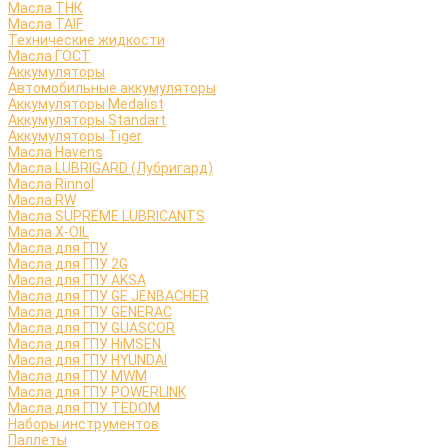
Масла ТНК
Масла TAIF
Технические жидкости
Масла ГОСТ
Аккумуляторы
Автомобильные аккумуляторы
Аккумуляторы Medalist
Аккумуляторы Standart
Аккумуляторы Tiger
Масла Havens
Масла LUBRIGARD (Лубригард)
Масла Rinnol
Масла RW
Масла SUPREME LUBRICANTS
Масла X-OIL
Масла для ГПУ
Масла для ГПУ 2G
Масла для ГПУ AKSA
Масла для ГПУ GE JENBACHER
Масла для ГПУ GENERAC
Масла для ГПУ GUASCOR
Масла для ГПУ HiMSEN
Масла для ГПУ HYUNDAI
Масла для ГПУ MWM
Масла для ГПУ POWERLINK
Масла для ГПУ TEDOM
Наборы инструментов
Паллеты