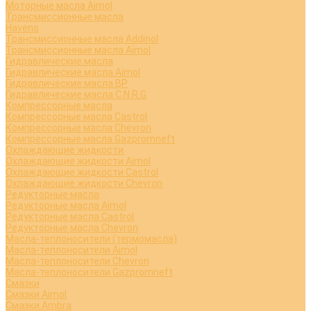
Моторные масла Aimol
Трансмиссионные масла
Havens
Трансмиссионные масла Addinol
Трансмиссионные масла Aimol
Гидравлические масла
Гидравлические масла Aimol
Гидравлические масла BP
Гидравлические масла C.N.R.G
Компрессорные масла
Компрессорные масла Castrol
Компрессорные масла Chevron
Компрессорные масла Gazpromneft
Охлаждающие жидкости
Охлаждающие жидкости Aimol
Охлаждающие жидкости Castrol
Охлаждающие жидкости Chevron
Редукторные масла
Редукторные масла Aimol
Редукторные масла Castrol
Редукторные масла Chevron
Масла-теплоносители (термомасла)
Масла-теплоносители Aimol
Масла-теплоносители Chevron
Масла-теплоносители Gazpromneft
Смазки
Смазки Aimol
Смазки Ambra