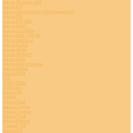
Масла Chevron 10W
Масла ELF
Масла Gazpromneft (Газпромнефть)
Масла ENI
Масла KATANA
Масла KIXX
Масла Liqui Moly
Масла MOL 15W-40
Масла Lubri Loy
Масла Fuchs
Масла Mobil
Масла Oil Right
Масла OMV
Масла Petro Canada
Масла Kluber
Масла OEM
CAT
JOHN DEERE
LIEBHERR
Масла Q8
AMBRA
Масла Shell
Масла Loctite
Масла Texaco
Масла Total
Масла Mannol
Триумф-СМ
Масла ZIC