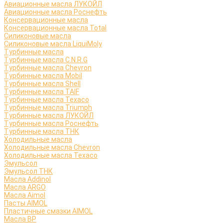
Авиационные масла ЛУКОЙЛ
Авиационные масла Роснефть
Консервационные масла
Консервационные масла Total
Силиконовые масла
Силиконовые масла LiquiMoly
Турбинные масла
Турбинные масла C.N.R.G
Турбинные масла Chevron
Турбинные масла Mobil
Турбинные масла Shell
Турбинные масла TAIF
Турбинные масла Texaco
Турбинные масла Triumph
Турбинные масла ЛУКОЙЛ
Турбинные масла Роснефть
Турбинные масла ТНК
Холодильные масла
Холодильные масла Chevron
Холодильные масла Texaco
Эмульсол
Эмульсол ТНК
Масла Addinol
Масла ARGO
Масла Aimol
Пасты AIMOL
Пластичные смазки AIMOL
Масла BP