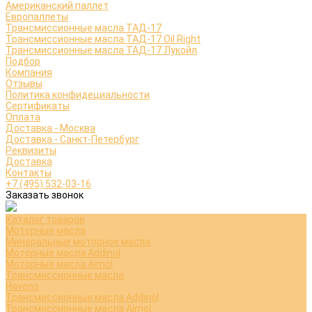
Американский паллет
Европаллеты
Трансмиссионные масла ТАД-17
Трансмиссионные масла ТАД-17 Oil Right
Трансмиссионные масла ТАД-17 Лукойл
Подбор
Компания
Отзывы
Политика конфидециальности
Сертификаты
Оплата
Доставка - Москва
Доставка - Санкт-Петербург
Реквизиты
Доставка
Контакты
+7 (495) 532-03-16
Заказать звонок
Каталог товаров
Моторные масла
Минеральные моторное масла
Моторные масла Addinol
Моторные масла Aimol
Трансмиссионные масла
Havens
Трансмиссионные масла Addinol
Трансмиссионные масла Aimol