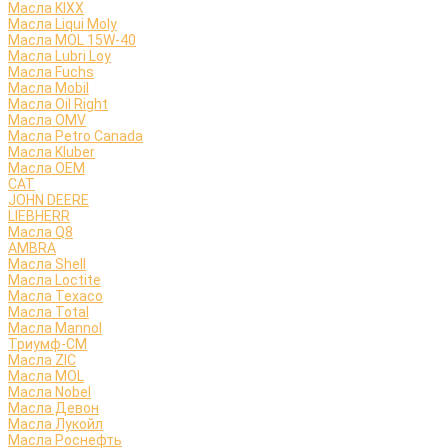
Масла KIXX
Масла Liqui Moly
Масла MOL 15W-40
Масла Lubri Loy
Масла Fuchs
Масла Mobil
Масла Oil Right
Масла OMV
Масла Petro Canada
Масла Kluber
Масла OEM
CAT
JOHN DEERE
LIEBHERR
Масла Q8
AMBRA
Масла Shell
Масла Loctite
Масла Texaco
Масла Total
Масла Mannol
Триумф-СМ
Масла ZIC
Масла MOL
Масла Nobel
Масла Девон
Масла Лукойл
Масла Роснефть