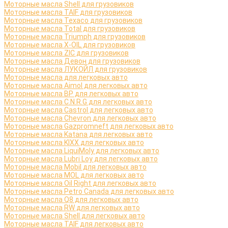
Моторные масла Shell для грузовиков
Моторные масла TAIF для грузовиков
Моторные масла Texaco для грузовиков
Моторные масла Total для грузовиков
Моторные масла Triumph для грузовиков
Моторные масла X-OIL для грузовиков
Моторные масла ZIC для грузовиков
Моторные масла Девон для грузовиков
Моторные масла ЛУКОЙЛ для грузовиков
Моторные масла для легковых авто
Моторные масла Aimol для легковых авто
Моторные масла BP для легковых авто
Моторные масла C.N.R.G для легковых авто
Моторные масла Castrol для легковых авто
Моторные масла Chevron для легковых авто
Моторные масла Gazpromneft для легковых авто
Моторные масла Katana для легковых авто
Моторные масла KIXX для легковых авто
Моторные масла LiquiMoly для легковых авто
Моторные масла Lubri Loy для легковых авто
Моторные масла Mobil для легковых авто
Моторные масла MOL для легковых авто
Моторные масла Oil Right для легковых авто
Моторные масла Petro Canada для легковых авто
Моторные масла Q8 для легковых авто
Моторные масла RW для легковых авто
Моторные масла Shell для легковых авто
Моторные масла TAIF для легковых авто