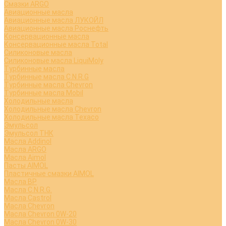
Смазки ARGO
Авиационные масла
Авиационные масла ЛУКОЙЛ
Авиационные масла Роснефть
Консервационные масла
Консервационные масла Total
Силиконовые масла
Силиконовые масла LiquiMoly
Турбинные масла
Турбинные масла C.N.R.G
Турбинные масла Chevron
Турбинные масла Mobil
Холодильные масла
Холодильные масла Chevron
Холодильные масла Texaco
Эмульсол
Эмульсол ТНК
Масла Addinol
Масла ARGO
Масла Aimol
Пасты AIMOL
Пластичные смазки AIMOL
Масла BP
Масла C.N.R.G.
Масла Castrol
Масла Chevron
Масла Chevron 0W-20
Масла Chevron 0W-30