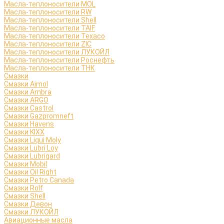
Масла-теплоносители MOL
Масла-теплоносители RW
Масла-теплоносители Shell
Масла-теплоносители TAIF
Масла-теплоносители Texaco
Масла-теплоносители ZIC
Масла-теплоносители ЛУКОЙЛ
Масла-теплоносители Роснефть
Масла-теплоносители ТНК
Смазки
Смазки Aimol
Смазки Ambra
Смазки ARGO
Смазки Castrol
Смазки Gazpromneft
Смазки Havens
Смазки KIXX
Смазки Liqui Moly
Смазки Lubri Loy
Смазки Lubrigard
Смазки Mobil
Смазки Oil Right
Смазки Petro Canada
Смазки Rolf
Смазки Shell
Смазки Девон
Смазки ЛУКОЙЛ
Авиационные масла