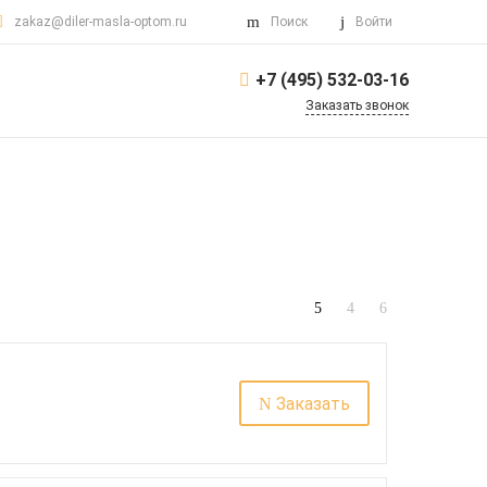
zakaz@diler-masla-optom.ru
Поиск
Войти
+7 (495) 532-03-16
Заказать звонок
Заказать