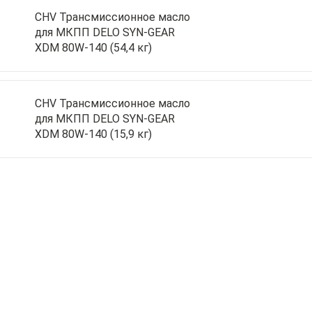
CHV Трансмиссионное масло
для МКПП DELO SYN-GEAR
XDM 80W-140 (54,4 кг)
CHV Трансмиссионное масло
для МКПП DELO SYN-GEAR
XDM 80W-140 (15,9 кг)