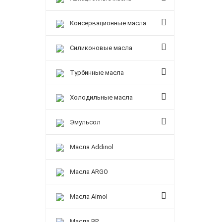
Консервационные масла
Силиконовые масла
Турбинные масла
Холодильные масла
Эмульсол
Масла Addinol
Масла ARGO
Масла Aimol
Масла BP