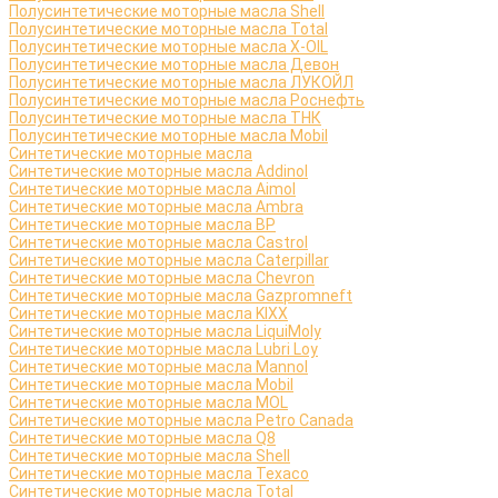
Полусинтетические моторные масла Shell
Полусинтетические моторные масла Total
Полусинтетические моторные масла X-OIL
Полусинтетические моторные масла Девон
Полусинтетические моторные масла ЛУКОЙЛ
Полусинтетические моторные масла Роснефть
Полусинтетические моторные масла ТНК
Полусинтетические моторные масла Mobil
Синтетические моторные масла
Синтетические моторные масла Addinol
Синтетические моторные масла Aimol
Синтетические моторные масла Ambra
Синтетические моторные масла BP
Синтетические моторные масла Castrol
Синтетические моторные масла Caterpillar
Синтетические моторные масла Chevron
Синтетические моторные масла Gazpromneft
Синтетические моторные масла KIXX
Синтетические моторные масла LiquiMoly
Синтетические моторные масла Lubri Loy
Синтетические моторные масла Mannol
Синтетические моторные масла Mobil
Синтетические моторные масла MOL
Синтетические моторные масла Petro Canada
Синтетические моторные масла Q8
Синтетические моторные масла Shell
Синтетические моторные масла Texaco
Синтетические моторные масла Total