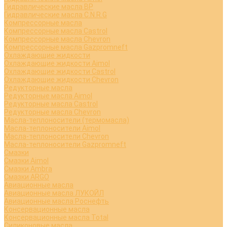
Гидравлические масла BP
Гидравлические масла C.N.R.G
Компрессорные масла
Компрессорные масла Castrol
Компрессорные масла Chevron
Компрессорные масла Gazpromneft
Охлаждающие жидкости
Охлаждающие жидкости Aimol
Охлаждающие жидкости Castrol
Охлаждающие жидкости Chevron
Редукторные масла
Редукторные масла Aimol
Редукторные масла Castrol
Редукторные масла Chevron
Масла-теплоносители (термомасла)
Масла-теплоносители Aimol
Масла-теплоносители Chevron
Масла-теплоносители Gazpromneft
Смазки
Смазки Aimol
Смазки Ambra
Смазки ARGO
Авиационные масла
Авиационные масла ЛУКОЙЛ
Авиационные масла Роснефть
Консервационные масла
Консервационные масла Total
Силиконовые масла