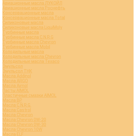
Авиационные масла ЛУКОЙЛ
Авиационные масла Роснефть
Консервационные масла
Консервационные масла Total
Силиконовые масла
Силиконовые масла LiquiMoly
Турбинные масла
Турбинные масла C.N.R.G
Турбинные масла Chevron
Турбинные масла Mobil
Холодильные масла
Холодильные масла Chevron
Холодильные масла Texaco
Эмульсол
Эмульсол ТНК
Масла Addinol
Масла ARGO
Масла Aimol
Пасты AIMOL
Пластичные смазки AIMOL
Масла BP
Масла C.N.R.G.
Масла Castrol
Масла Chevron
Масла Chevron 0W-20
Масла Chevron 0W-30
Масла Chevron 10W
Масла ELF