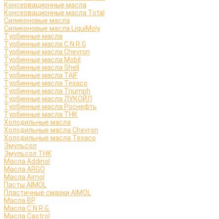
Консервационные масла
Консервационные масла Total
Силиконовые масла
Силиконовые масла LiquiMoly
Турбинные масла
Турбинные масла C.N.R.G
Турбинные масла Chevron
Турбинные масла Mobil
Турбинные масла Shell
Турбинные масла TAIF
Турбинные масла Texaco
Турбинные масла Triumph
Турбинные масла ЛУКОЙЛ
Турбинные масла Роснефть
Турбинные масла ТНК
Холодильные масла
Холодильные масла Chevron
Холодильные масла Texaco
Эмульсол
Эмульсол ТНК
Масла Addinol
Масла ARGO
Масла Aimol
Пасты AIMOL
Пластичные смазки AIMOL
Масла BP
Масла C.N.R.G.
Масла Castrol