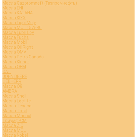
Масла Gazpromneft (Газпромнефть)
Масла ENI
Масла KATANA
Масла KIXX
Масла Liqui Moly
Масла MOL 15W-40
Масла Lubri Loy
Масла Fuchs
Масла Mobil
Масла Oil Right
Масла OMV
Масла Petro Canada
Масла Kluber
Масла OEM
CAT
JOHN DEERE
LIEBHERR
Масла Q8
AMBRA
Масла Shell
Масла Loctite
Масла Texaco
Масла Total
Масла Mannol
Триумф-СМ
Масла ZIC
Масла MOL
Масла Nobel