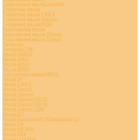
Силиконовые масла LiquiMoly
Турбинные масла
Турбинные масла C.N.R.G
Турбинные масла Chevron
Турбинные масла Mobil
Холодильные масла
Холодильные масла Chevron
Холодильные масла Texaco
Эмульсол
Эмульсол ТНК
Масла Addinol
Масла ARGO
Масла Aimol
Пасты AIMOL
Пластичные смазки AIMOL
Масла BP
Масла C.N.R.G.
Масла Castrol
Масла Chevron
Масла Chevron 0W-20
Масла Chevron 0W-30
Масла Chevron 10W
Масла ELF
Масла Gazpromneft (Газпромнефть)
Масла ENI
Масла KATANA
Масла KIXX
Масла Liqui Moly