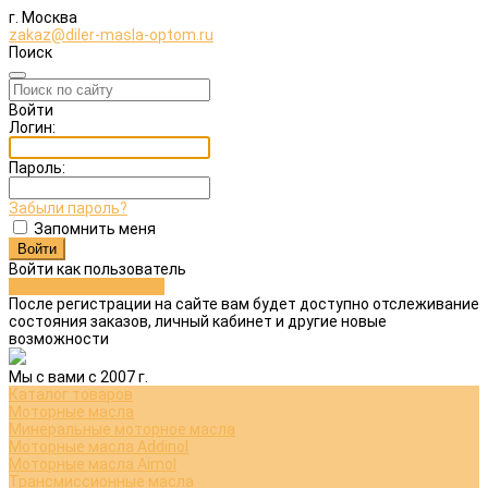
г. Москва
zakaz@diler-masla-optom.ru
Поиск
Войти
Логин:
Пароль:
Забыли пароль?
Запомнить меня
Войти как пользователь
Зарегистрироваться
После регистрации на сайте вам будет доступно отслеживание
состояния заказов, личный кабинет и другие новые
возможности
Мы с вами с 2007 г.
Каталог товаров
Моторные масла
Минеральные моторное масла
Моторные масла Addinol
Моторные масла Aimol
Трансмиссионные масла