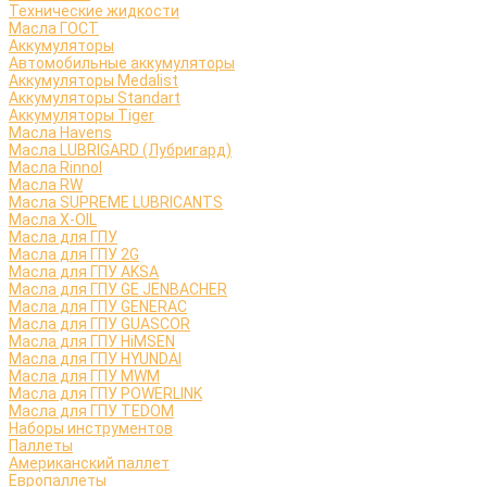
Технические жидкости
Масла ГОСТ
Аккумуляторы
Автомобильные аккумуляторы
Аккумуляторы Medalist
Аккумуляторы Standart
Аккумуляторы Tiger
Масла Havens
Масла LUBRIGARD (Лубригард)
Масла Rinnol
Масла RW
Масла SUPREME LUBRICANTS
Масла X-OIL
Масла для ГПУ
Масла для ГПУ 2G
Масла для ГПУ AKSA
Масла для ГПУ GE JENBACHER
Масла для ГПУ GENERAC
Масла для ГПУ GUASCOR
Масла для ГПУ HiMSEN
Масла для ГПУ HYUNDAI
Масла для ГПУ MWM
Масла для ГПУ POWERLINK
Масла для ГПУ TEDOM
Наборы инструментов
Паллеты
Американский паллет
Европаллеты