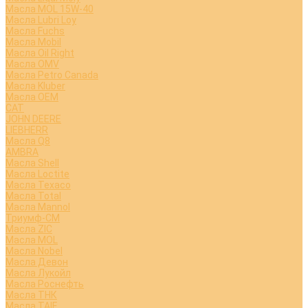
Масла MOL 15W-40
Масла Lubri Loy
Масла Fuchs
Масла Mobil
Масла Oil Right
Масла OMV
Масла Petro Canada
Масла Kluber
Масла OEM
CAT
JOHN DEERE
LIEBHERR
Масла Q8
AMBRA
Масла Shell
Масла Loctite
Масла Texaco
Масла Total
Масла Mannol
Триумф-СМ
Масла ZIC
Масла MOL
Масла Nobel
Масла Девон
Масла Лукойл
Масла Роснефть
Масла ТНК
Масла TAIF