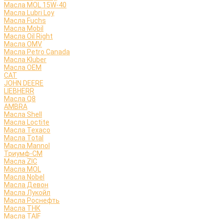
Масла MOL 15W-40
Масла Lubri Loy
Масла Fuchs
Масла Mobil
Масла Oil Right
Масла OMV
Масла Petro Canada
Масла Kluber
Масла OEM
CAT
JOHN DEERE
LIEBHERR
Масла Q8
AMBRA
Масла Shell
Масла Loctite
Масла Texaco
Масла Total
Масла Mannol
Триумф-СМ
Масла ZIC
Масла MOL
Масла Nobel
Масла Девон
Масла Лукойл
Масла Роснефть
Масла ТНК
Масла TAIF