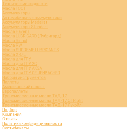
Технические жидкости
Масла ГОСТ
Аккумуляторы
Автомобильные аккумуляторы
Аккумуляторы Medalist
Аккумуляторы Standart
Масла Havens
Масла LUBRIGARD (Лубригард)
Масла Rinnol
Масла RW
Масла SUPREME LUBRICANTS
Масла X-OIL
Масла для ГПУ
Масла для ГПУ 2G
Масла для ГПУ AKSA
Масла для ГПУ GE JENBACHER
Наборы инструментов
Паллеты
Американский паллет
Европаллеты
Трансмиссионные масла ТАД-17
Трансмиссионные масла ТАД-17 Oil Right
Трансмиссионные масла ТАД-17 Лукойл
Подбор
Компания
Отзывы
Политика конфидециальности
Сертификаты