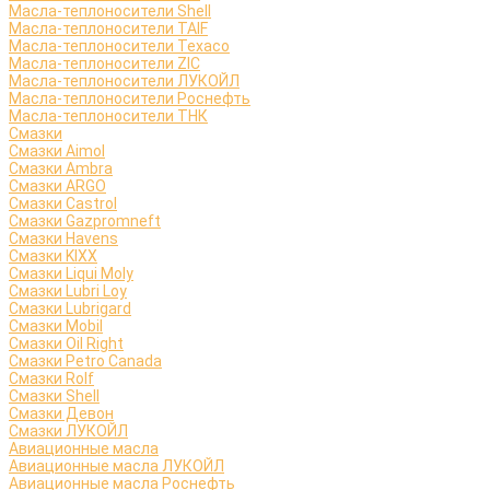
Масла-теплоносители Shell
Масла-теплоносители TAIF
Масла-теплоносители Texaco
Масла-теплоносители ZIC
Масла-теплоносители ЛУКОЙЛ
Масла-теплоносители Роснефть
Масла-теплоносители ТНК
Смазки
Смазки Aimol
Смазки Ambra
Смазки ARGO
Смазки Castrol
Смазки Gazpromneft
Смазки Havens
Смазки KIXX
Смазки Liqui Moly
Смазки Lubri Loy
Смазки Lubrigard
Смазки Mobil
Смазки Oil Right
Смазки Petro Canada
Смазки Rolf
Смазки Shell
Смазки Девон
Смазки ЛУКОЙЛ
Авиационные масла
Авиационные масла ЛУКОЙЛ
Авиационные масла Роснефть