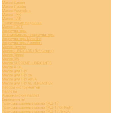
Масла Девон
Масла Лукойл
Масла Роснефть
Масла ТНК
Масла TAIF
Технические жидкости
Масла ГОСТ
Аккумуляторы
Автомобильные аккумуляторы
Аккумуляторы Medalist
Аккумуляторы Standart
Масла Havens
Масла LUBRIGARD (Лубригард)
Масла Rinnol
Масла RW
Масла SUPREME LUBRICANTS
Масла X-OIL
Масла для ГПУ
Масла для ГПУ 2G
Масла для ГПУ AKSA
Масла для ГПУ GE JENBACHER
Наборы инструментов
Паллеты
Американский паллет
Европаллеты
Трансмиссионные масла ТАД-17
Трансмиссионные масла ТАД-17 Oil Right
Трансмиссионные масла ТАД-17 Лукойл