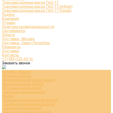
Трансмиссионные масла ТАД-17
Трансмиссионные масла ТАД-17 Oil Right
Трансмиссионные масла ТАД-17 Лукойл
Подбор
Компания
Отзывы
Политика конфидециальности
Сертификаты
Оплата
Доставка - Москва
Доставка - Санкт-Петербург
Реквизиты
Доставка
Контакты
+7 (495) 532-03-16
Заказать звонок
Каталог товаров
Моторные масла
Минеральные моторное масла
Моторные масла Addinol
Моторные масла Aimol
Трансмиссионные масла
Havens
Трансмиссионные масла Addinol
Трансмиссионные масла Aimol
Гидравлические масла
Гидравлические масла Aimol