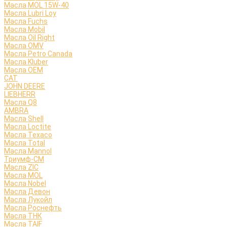
Масла MOL 15W-40
Масла Lubri Loy
Масла Fuchs
Масла Mobil
Масла Oil Right
Масла OMV
Масла Petro Canada
Масла Kluber
Масла OEM
CAT
JOHN DEERE
LIEBHERR
Масла Q8
AMBRA
Масла Shell
Масла Loctite
Масла Texaco
Масла Total
Масла Mannol
Триумф-СМ
Масла ZIC
Масла MOL
Масла Nobel
Масла Девон
Масла Лукойл
Масла Роснефть
Масла ТНК
Масла TAIF