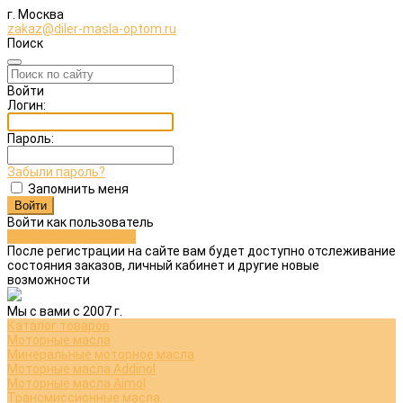
г. Москва
zakaz@diler-masla-optom.ru
Поиск
Войти
Логин:
Пароль:
Забыли пароль?
Запомнить меня
Войти как пользователь
Зарегистрироваться
После регистрации на сайте вам будет доступно отслеживание
состояния заказов, личный кабинет и другие новые
возможности
Мы с вами с 2007 г.
Каталог товаров
Моторные масла
Минеральные моторное масла
Моторные масла Addinol
Моторные масла Aimol
Трансмиссионные масла