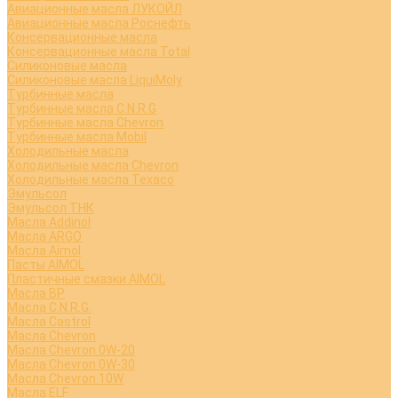
Авиационные масла ЛУКОЙЛ
Авиационные масла Роснефть
Консервационные масла
Консервационные масла Total
Силиконовые масла
Силиконовые масла LiquiMoly
Турбинные масла
Турбинные масла C.N.R.G
Турбинные масла Chevron
Турбинные масла Mobil
Холодильные масла
Холодильные масла Chevron
Холодильные масла Texaco
Эмульсол
Эмульсол ТНК
Масла Addinol
Масла ARGO
Масла Aimol
Пасты AIMOL
Пластичные смазки AIMOL
Масла BP
Масла C.N.R.G.
Масла Castrol
Масла Chevron
Масла Chevron 0W-20
Масла Chevron 0W-30
Масла Chevron 10W
Масла ELF