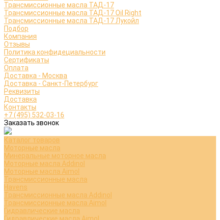
Трансмиссионные масла ТАД-17
Трансмиссионные масла ТАД-17 Oil Right
Трансмиссионные масла ТАД-17 Лукойл
Подбор
Компания
Отзывы
Политика конфидециальности
Сертификаты
Оплата
Доставка - Москва
Доставка - Санкт-Петербург
Реквизиты
Доставка
Контакты
+7 (495) 532-03-16
Заказать звонок
Каталог товаров
Моторные масла
Минеральные моторное масла
Моторные масла Addinol
Моторные масла Aimol
Трансмиссионные масла
Havens
Трансмиссионные масла Addinol
Трансмиссионные масла Aimol
Гидравлические масла
Гидравлические масла Aimol