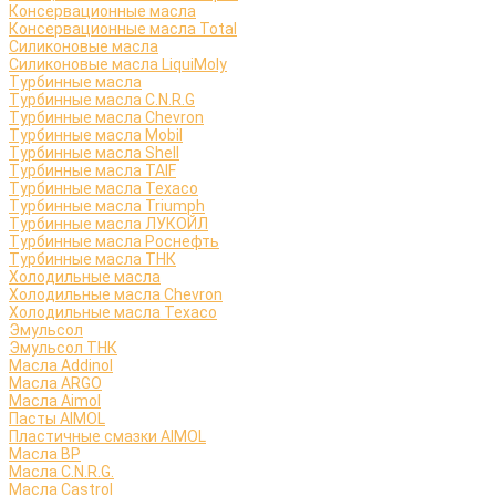
Консервационные масла
Консервационные масла Total
Силиконовые масла
Силиконовые масла LiquiMoly
Турбинные масла
Турбинные масла C.N.R.G
Турбинные масла Chevron
Турбинные масла Mobil
Турбинные масла Shell
Турбинные масла TAIF
Турбинные масла Texaco
Турбинные масла Triumph
Турбинные масла ЛУКОЙЛ
Турбинные масла Роснефть
Турбинные масла ТНК
Холодильные масла
Холодильные масла Chevron
Холодильные масла Texaco
Эмульсол
Эмульсол ТНК
Масла Addinol
Масла ARGO
Масла Aimol
Пасты AIMOL
Пластичные смазки AIMOL
Масла BP
Масла C.N.R.G.
Масла Castrol