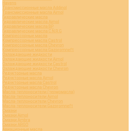
Havens
Трансмиссионные масла Addinol
Трансмиссионные масла Aimol
Гидравлические масла
Гидравлические масла Aimol
Гидравлические масла BP
Гидравлические масла C.N.R.G
Компрессорные масла
Компрессорные масла Castrol
Компрессорные масла Chevron
Компрессорные масла Gazpromneft
Охлаждающие жидкости
Охлаждающие жидкости Aimol
Охлаждающие жидкости Castrol
Охлаждающие жидкости Chevron
Редукторные масла
Редукторные масла Aimol
Редукторные масла Castrol
Редукторные масла Chevron
Масла-теплоносители (термомасла)
Масла-теплоносители Aimol
Масла-теплоносители Chevron
Масла-теплоносители Gazpromneft
Смазки
Смазки Aimol
Смазки Ambra
Смазки ARGO
Авиационные масла