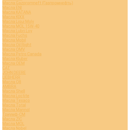
Масла Gazpromneft (Газпромнефть)
Масла ENI
Масла KATANA
Масла KIXX
Масла Liqui Moly
Масла MOL 15W-40
Масла Lubri Loy
Масла Fuchs
Масла Mobil
Масла Oil Right
Масла OMV
Масла Petro Canada
Масла Kluber
Масла OEM
CAT
JOHN DEERE
LIEBHERR
Масла Q8
AMBRA
Масла Shell
Масла Loctite
Масла Texaco
Масла Total
Масла Mannol
Триумф-СМ
Масла ZIC
Масла MOL
Масла Nobel