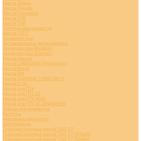
Масла Девон
Масла Лукойл
Масла Роснефть
Масла ТНК
Масла TAIF
Технические жидкости
Масла ГОСТ
Аккумуляторы
Автомобильные аккумуляторы
Аккумуляторы Medalist
Аккумуляторы Standart
Масла Havens
Масла LUBRIGARD (Лубригард)
Масла Rinnol
Масла RW
Масла SUPREME LUBRICANTS
Масла X-OIL
Масла для ГПУ
Масла для ГПУ 2G
Масла для ГПУ AKSA
Масла для ГПУ GE JENBACHER
Наборы инструментов
Паллеты
Американский паллет
Европаллеты
Трансмиссионные масла ТАД-17
Трансмиссионные масла ТАД-17 Oil Right
Трансмиссионные масла ТАД-17 Лукойл