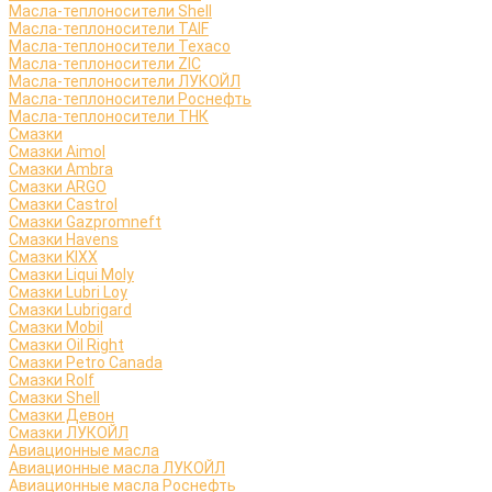
Масла-теплоносители Shell
Масла-теплоносители TAIF
Масла-теплоносители Texaco
Масла-теплоносители ZIC
Масла-теплоносители ЛУКОЙЛ
Масла-теплоносители Роснефть
Масла-теплоносители ТНК
Смазки
Смазки Aimol
Смазки Ambra
Смазки ARGO
Смазки Castrol
Смазки Gazpromneft
Смазки Havens
Смазки KIXX
Смазки Liqui Moly
Смазки Lubri Loy
Смазки Lubrigard
Смазки Mobil
Смазки Oil Right
Смазки Petro Canada
Смазки Rolf
Смазки Shell
Смазки Девон
Смазки ЛУКОЙЛ
Авиационные масла
Авиационные масла ЛУКОЙЛ
Авиационные масла Роснефть