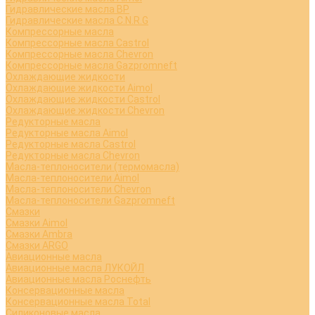
Гидравлические масла BP
Гидравлические масла C.N.R.G
Компрессорные масла
Компрессорные масла Castrol
Компрессорные масла Chevron
Компрессорные масла Gazpromneft
Охлаждающие жидкости
Охлаждающие жидкости Aimol
Охлаждающие жидкости Castrol
Охлаждающие жидкости Chevron
Редукторные масла
Редукторные масла Aimol
Редукторные масла Castrol
Редукторные масла Chevron
Масла-теплоносители (термомасла)
Масла-теплоносители Aimol
Масла-теплоносители Chevron
Масла-теплоносители Gazpromneft
Смазки
Смазки Aimol
Смазки Ambra
Смазки ARGO
Авиационные масла
Авиационные масла ЛУКОЙЛ
Авиационные масла Роснефть
Консервационные масла
Консервационные масла Total
Силиконовые масла