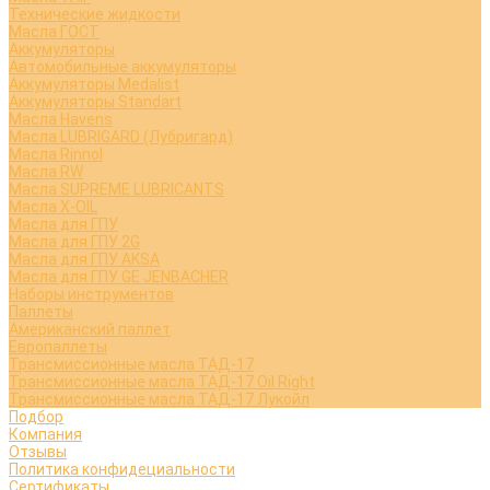
Технические жидкости
Масла ГОСТ
Аккумуляторы
Автомобильные аккумуляторы
Аккумуляторы Medalist
Аккумуляторы Standart
Масла Havens
Масла LUBRIGARD (Лубригард)
Масла Rinnol
Масла RW
Масла SUPREME LUBRICANTS
Масла X-OIL
Масла для ГПУ
Масла для ГПУ 2G
Масла для ГПУ AKSA
Масла для ГПУ GE JENBACHER
Наборы инструментов
Паллеты
Американский паллет
Европаллеты
Трансмиссионные масла ТАД-17
Трансмиссионные масла ТАД-17 Oil Right
Трансмиссионные масла ТАД-17 Лукойл
Подбор
Компания
Отзывы
Политика конфидециальности
Сертификаты