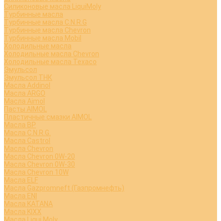
Силиконовые масла LiquiMoly
Турбинные масла
Турбинные масла C.N.R.G
Турбинные масла Chevron
Турбинные масла Mobil
Холодильные масла
Холодильные масла Chevron
Холодильные масла Texaco
Эмульсол
Эмульсол ТНК
Масла Addinol
Масла ARGO
Масла Aimol
Пасты AIMOL
Пластичные смазки AIMOL
Масла BP
Масла C.N.R.G.
Масла Castrol
Масла Chevron
Масла Chevron 0W-20
Масла Chevron 0W-30
Масла Chevron 10W
Масла ELF
Масла Gazpromneft (Газпромнефть)
Масла ENI
Масла KATANA
Масла KIXX
Масла Liqui Moly