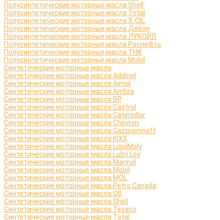
Полусинтетические моторные масла Shell
Полусинтетические моторные масла Total
Полусинтетические моторные масла X-OIL
Полусинтетические моторные масла Девон
Полусинтетические моторные масла ЛУКОЙЛ
Полусинтетические моторные масла Роснефть
Полусинтетические моторные масла ТНК
Полусинтетические моторные масла Mobil
Синтетические моторные масла
Синтетические моторные масла Addinol
Синтетические моторные масла Aimol
Синтетические моторные масла Ambra
Синтетические моторные масла BP
Синтетические моторные масла Castrol
Синтетические моторные масла Caterpillar
Синтетические моторные масла Chevron
Синтетические моторные масла Gazpromneft
Синтетические моторные масла KIXX
Синтетические моторные масла LiquiMoly
Синтетические моторные масла Lubri Loy
Синтетические моторные масла Mannol
Синтетические моторные масла Mobil
Синтетические моторные масла MOL
Синтетические моторные масла Petro Canada
Синтетические моторные масла Q8
Синтетические моторные масла Shell
Синтетические моторные масла Texaco
Синтетические моторные масла Total