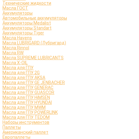
Технические жидкости
Масла ГОСТ
Аккумуляторы
Автомобильные аккумуляторы
Аккумуляторы Medalist
Аккумуляторы Standart
Аккумуляторы Tiger
Масла Havens
Масла LUBRIGARD (Лубригард)
Масла Rinnol
Масла RW
Масла SUPREME LUBRICANTS
Масла X-OIL
Масла для ГПУ
Масла для ГПУ 2G
Масла для ГПУ AKSA
Масла для ГПУ GE JENBACHER
Масла для ГПУ GENERAC
Масла для ГПУ GUASCOR
Масла для ГПУ HiMSEN
Масла для ГПУ HYUNDAI
Масла для ГПУ MWM
Масла для ГПУ POWERLINK
Масла для ГПУ TEDOM
Наборы инструментов
Паллеты
Американский паллет
Европаллеты