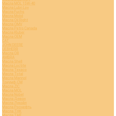
Масла MOL 15W-40
Масла Lubri Loy
Масла Fuchs
Масла Mobil
Масла Oil Right
Масла OMV
Масла Petro Canada
Масла Kluber
Масла OEM
CAT
JOHN DEERE
LIEBHERR
Масла Q8
AMBRA
Масла Shell
Масла Loctite
Масла Texaco
Масла Total
Масла Mannol
Триумф-СМ
Масла ZIC
Масла MOL
Масла Nobel
Масла Девон
Масла Лукойл
Масла Роснефть
Масла ТНК
Масла TAIF