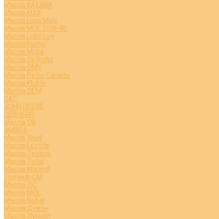
Масла KATANA
Масла KIXX
Масла Liqui Moly
Масла MOL 15W-40
Масла Lubri Loy
Масла Fuchs
Масла Mobil
Масла Oil Right
Масла OMV
Масла Petro Canada
Масла Kluber
Масла OEM
CAT
JOHN DEERE
LIEBHERR
Масла Q8
AMBRA
Масла Shell
Масла Loctite
Масла Texaco
Масла Total
Масла Mannol
Триумф-СМ
Масла ZIC
Масла MOL
Масла Nobel
Масла Девон
Масла Лукойл