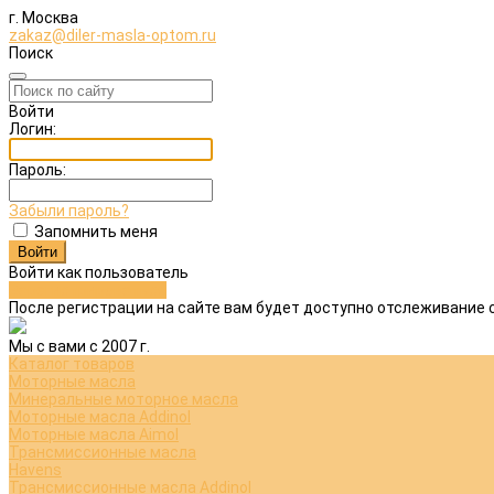
г. Москва
zakaz@diler-masla-optom.ru
Поиск
Войти
Логин:
Пароль:
Забыли пароль?
Запомнить меня
Войти как пользователь
Зарегистрироваться
После регистрации на сайте вам будет доступно отслеживание 
Мы с вами с 2007 г.
Каталог товаров
Моторные масла
Минеральные моторное масла
Моторные масла Addinol
Моторные масла Aimol
Трансмиссионные масла
Havens
Трансмиссионные масла Addinol