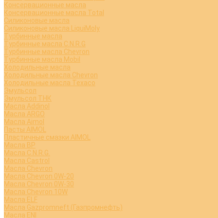
Консервационные масла
Консервационные масла Total
Силиконовые масла
Силиконовые масла LiquiMoly
Турбинные масла
Турбинные масла C.N.R.G
Турбинные масла Chevron
Турбинные масла Mobil
Холодильные масла
Холодильные масла Chevron
Холодильные масла Texaco
Эмульсол
Эмульсол ТНК
Масла Addinol
Масла ARGO
Масла Aimol
Пасты AIMOL
Пластичные смазки AIMOL
Масла BP
Масла C.N.R.G.
Масла Castrol
Масла Chevron
Масла Chevron 0W-20
Масла Chevron 0W-30
Масла Chevron 10W
Масла ELF
Масла Gazpromneft (Газпромнефть)
Масла ENI