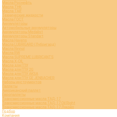
Масла Роснефть
Масла ТНК
Масла TAIF
Технические жидкости
Масла ГОСТ
Аккумуляторы
Автомобильные аккумуляторы
Аккумуляторы Medalist
Аккумуляторы Standart
Масла Havens
Масла LUBRIGARD (Лубригард)
Масла Rinnol
Масла RW
Масла SUPREME LUBRICANTS
Масла X-OIL
Масла для ГПУ
Масла для ГПУ 2G
Масла для ГПУ AKSA
Масла для ГПУ GE JENBACHER
Наборы инструментов
Паллеты
Американский паллет
Европаллеты
Трансмиссионные масла ТАД-17
Трансмиссионные масла ТАД-17 Oil Right
Трансмиссионные масла ТАД-17 Лукойл
Подбор
Компания