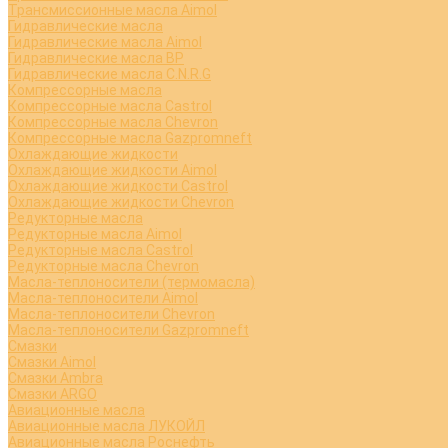
Трансмиссионные масла Aimol
Гидравлические масла
Гидравлические масла Aimol
Гидравлические масла BP
Гидравлические масла C.N.R.G
Компрессорные масла
Компрессорные масла Castrol
Компрессорные масла Chevron
Компрессорные масла Gazpromneft
Охлаждающие жидкости
Охлаждающие жидкости Aimol
Охлаждающие жидкости Castrol
Охлаждающие жидкости Chevron
Редукторные масла
Редукторные масла Aimol
Редукторные масла Castrol
Редукторные масла Chevron
Масла-теплоносители (термомасла)
Масла-теплоносители Aimol
Масла-теплоносители Chevron
Масла-теплоносители Gazpromneft
Смазки
Смазки Aimol
Смазки Ambra
Смазки ARGO
Авиационные масла
Авиационные масла ЛУКОЙЛ
Авиационные масла Роснефть