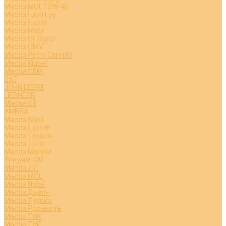
Масла MOL 15W-40
Масла Lubri Loy
Масла Fuchs
Масла Mobil
Масла Oil Right
Масла OMV
Масла Petro Canada
Масла Kluber
Масла OEM
CAT
JOHN DEERE
LIEBHERR
Масла Q8
AMBRA
Масла Shell
Масла Loctite
Масла Texaco
Масла Total
Масла Mannol
Триумф-СМ
Масла ZIC
Масла MOL
Масла Nobel
Масла Девон
Масла Лукойл
Масла Роснефть
Масла ТНК
Масла TAIF