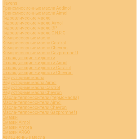
Havens
Трансмиссионные масла Addinol
Трансмиссионные масла Aimol
Гидравлические масла
Гидравлические масла Aimol
Гидравлические масла BP
Гидравлические масла C.N.R.G
Компрессорные масла
Компрессорные масла Castrol
Компрессорные масла Chevron
Компрессорные масла Gazpromneft
Охлаждающие жидкости
Охлаждающие жидкости Aimol
Охлаждающие жидкости Castrol
Охлаждающие жидкости Chevron
Редукторные масла
Редукторные масла Aimol
Редукторные масла Castrol
Редукторные масла Chevron
Масла-теплоносители (термомасла)
Масла-теплоносители Aimol
Масла-теплоносители Chevron
Масла-теплоносители Gazpromneft
Смазки
Смазки Aimol
Смазки Ambra
Смазки ARGO
Авиационные масла