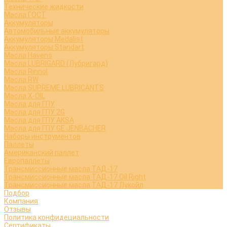
Технические жидкости
Масла ГОСТ
Аккумуляторы
Автомобильные аккумуляторы
Аккумуляторы Medalist
Аккумуляторы Standart
Масла Havens
Масла LUBRIGARD (Лубригард)
Масла Rinnol
Масла RW
Масла SUPREME LUBRICANTS
Масла X-OIL
Масла для ГПУ
Масла для ГПУ 2G
Масла для ГПУ AKSA
Масла для ГПУ GE JENBACHER
Наборы инструментов
Паллеты
Американский паллет
Европаллеты
Трансмиссионные масла ТАД-17
Трансмиссионные масла ТАД-17 Oil Right
Трансмиссионные масла ТАД-17 Лукойл
Подбор
Компания
Отзывы
Политика конфидециальности
Сертификаты