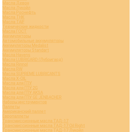
Масла Девон
Масла Лукойл
Масла Роснефть
Масла ТНК
Масла TAIF
Технические жидкости
Масла ГОСТ
Аккумуляторы
Автомобильные аккумуляторы
Аккумуляторы Medalist
Аккумуляторы Standart
Масла Havens
Масла LUBRIGARD (Лубригард)
Масла Rinnol
Масла RW
Масла SUPREME LUBRICANTS
Масла X-OIL
Масла для ГПУ
Масла для ГПУ 2G
Масла для ГПУ AKSA
Масла для ГПУ GE JENBACHER
Наборы инструментов
Паллеты
Американский паллет
Европаллеты
Трансмиссионные масла ТАД-17
Трансмиссионные масла ТАД-17 Oil Right
Трансмиссионные масла ТАД-17 Лукойл