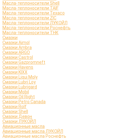
Масла-теплоносители Shell
Масла-теплоносители TAIF
Масла-теплоносители Texaco
Масла-теплоносители ZIC
Масла-теплоносители ЛУКОЙЛ
Масла-теплоносители Роснефть
Масла-теплоносители ТНК
Смазки
Смазки Aimol
Смазки Ambra
Смазки ARGO
Смазки Castrol
Смазки Gazpromneft
Смазки Havens
Смазки KIXX
Смазки Liqui Moly
Смазки Lubri Loy
Смазки Lubrigard
Смазки Mobil
Смазки Oil Right
Смазки Petro Canada
Смазки Rolf
Смазки Shell
Смазки Девон
Смазки ЛУКОЙЛ
Авиационные масла
Авиационные масла ЛУКОЙЛ
Авиационные масла Роснефть