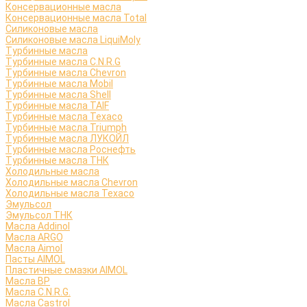
Консервационные масла
Консервационные масла Total
Силиконовые масла
Силиконовые масла LiquiMoly
Турбинные масла
Турбинные масла C.N.R.G
Турбинные масла Chevron
Турбинные масла Mobil
Турбинные масла Shell
Турбинные масла TAIF
Турбинные масла Texaco
Турбинные масла Triumph
Турбинные масла ЛУКОЙЛ
Турбинные масла Роснефть
Турбинные масла ТНК
Холодильные масла
Холодильные масла Chevron
Холодильные масла Texaco
Эмульсол
Эмульсол ТНК
Масла Addinol
Масла ARGO
Масла Aimol
Пасты AIMOL
Пластичные смазки AIMOL
Масла BP
Масла C.N.R.G.
Масла Castrol