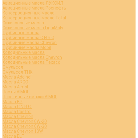
Авиационные масла ЛУКОЙЛ
Авиационные масла Роснефть
Консервационные масла
Консервационные масла Total
Силиконовые масла
Силиконовые масла LiquiMoly
Турбинные масла
Турбинные масла C.N.R.G
Турбинные масла Chevron
Турбинные масла Mobil
Холодильные масла
Холодильные масла Chevron
Холодильные масла Texaco
Эмульсол
Эмульсол ТНК
Масла Addinol
Масла ARGO
Масла Aimol
Пасты AIMOL
Пластичные смазки AIMOL
Масла BP
Масла C.N.R.G.
Масла Castrol
Масла Chevron
Масла Chevron 0W-20
Масла Chevron 0W-30
Масла Chevron 10W
Масла ELF