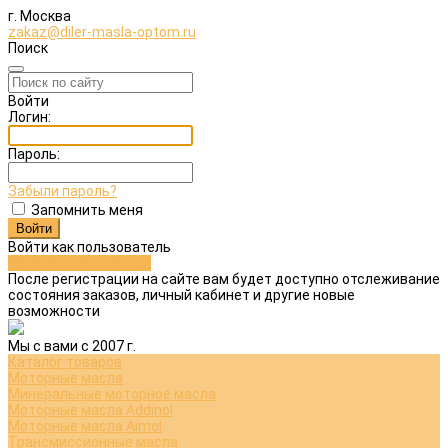
г. Москва
zakaz@diler-masla-optom.ru
Поиск
Войти
Логин:
Пароль:
Забыли пароль?
Запомнить меня
Войти как пользователь
Зарегистрироваться
После регистрации на сайте вам будет доступно отслеживание
состояния заказов, личный кабинет и другие новые
возможности
Мы с вами с 2007 г.
Каталог товаров
Моторные масла
Минеральные моторное масла
Моторные масла Addinol
Моторные масла Aimol
Трансмиссионные масла