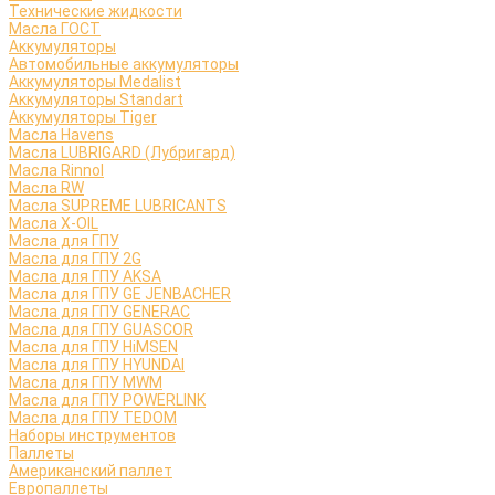
Технические жидкости
Масла ГОСТ
Аккумуляторы
Автомобильные аккумуляторы
Аккумуляторы Medalist
Аккумуляторы Standart
Аккумуляторы Tiger
Масла Havens
Масла LUBRIGARD (Лубригард)
Масла Rinnol
Масла RW
Масла SUPREME LUBRICANTS
Масла X-OIL
Масла для ГПУ
Масла для ГПУ 2G
Масла для ГПУ AKSA
Масла для ГПУ GE JENBACHER
Масла для ГПУ GENERAC
Масла для ГПУ GUASCOR
Масла для ГПУ HiMSEN
Масла для ГПУ HYUNDAI
Масла для ГПУ MWM
Масла для ГПУ POWERLINK
Масла для ГПУ TEDOM
Наборы инструментов
Паллеты
Американский паллет
Европаллеты