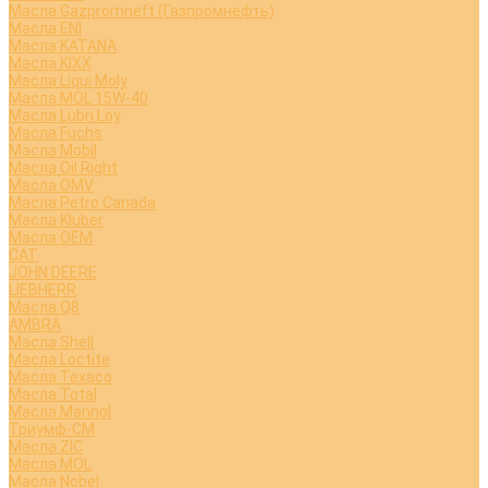
Масла Gazpromneft (Газпромнефть)
Масла ENI
Масла KATANA
Масла KIXX
Масла Liqui Moly
Масла MOL 15W-40
Масла Lubri Loy
Масла Fuchs
Масла Mobil
Масла Oil Right
Масла OMV
Масла Petro Canada
Масла Kluber
Масла OEM
CAT
JOHN DEERE
LIEBHERR
Масла Q8
AMBRA
Масла Shell
Масла Loctite
Масла Texaco
Масла Total
Масла Mannol
Триумф-СМ
Масла ZIC
Масла MOL
Масла Nobel