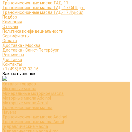
Трансмиссионные масла ТАД-17
Трансмиссионные масла ТАД-17 Oil Right
Трансмиссионные масла ТАД-17 Лукойл
Подбор
Компания
Отзывы
Политика конфидециальности
Сертификаты
Оплата
Доставка - Москва
Доставка - Санкт-Петербург
Реквизиты
Доставка
Контакты
+7 (495) 532-03-16
Заказать звонок
Каталог товаров
Моторные масла
Минеральные моторное масла
Моторные масла Addinol
Моторные масла Aimol
Трансмиссионные масла
Havens
Трансмиссионные масла Addinol
Трансмиссионные масла Aimol
Гидравлические масла
Гидравлические масла Aimol