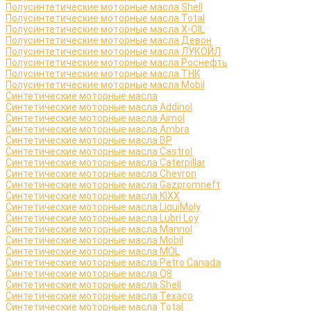
Полусинтетические моторные масла Shell
Полусинтетические моторные масла Total
Полусинтетические моторные масла X-OIL
Полусинтетические моторные масла Девон
Полусинтетические моторные масла ЛУКОЙЛ
Полусинтетические моторные масла Роснефть
Полусинтетические моторные масла ТНК
Полусинтетические моторные масла Mobil
Синтетические моторные масла
Синтетические моторные масла Addinol
Синтетические моторные масла Aimol
Синтетические моторные масла Ambra
Синтетические моторные масла BP
Синтетические моторные масла Castrol
Синтетические моторные масла Caterpillar
Синтетические моторные масла Chevron
Синтетические моторные масла Gazpromneft
Синтетические моторные масла KIXX
Синтетические моторные масла LiquiMoly
Синтетические моторные масла Lubri Loy
Синтетические моторные масла Mannol
Синтетические моторные масла Mobil
Синтетические моторные масла MOL
Синтетические моторные масла Petro Canada
Синтетические моторные масла Q8
Синтетические моторные масла Shell
Синтетические моторные масла Texaco
Синтетические моторные масла Total