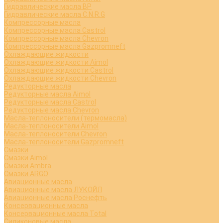
Гидравлические масла BP
Гидравлические масла C.N.R.G
Компрессорные масла
Компрессорные масла Castrol
Компрессорные масла Chevron
Компрессорные масла Gazpromneft
Охлаждающие жидкости
Охлаждающие жидкости Aimol
Охлаждающие жидкости Castrol
Охлаждающие жидкости Chevron
Редукторные масла
Редукторные масла Aimol
Редукторные масла Castrol
Редукторные масла Chevron
Масла-теплоносители (термомасла)
Масла-теплоносители Aimol
Масла-теплоносители Chevron
Масла-теплоносители Gazpromneft
Смазки
Смазки Aimol
Смазки Ambra
Смазки ARGO
Авиационные масла
Авиационные масла ЛУКОЙЛ
Авиационные масла Роснефть
Консервационные масла
Консервационные масла Total
Силиконовые масла