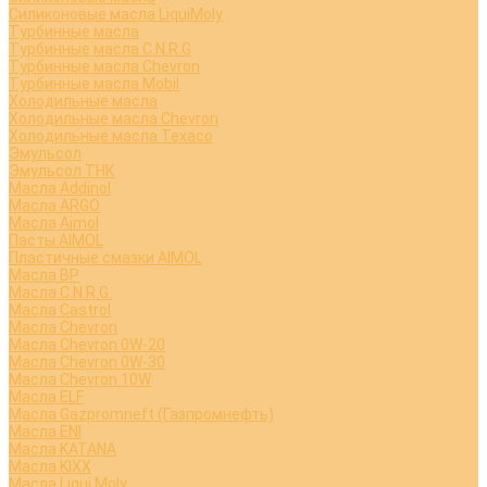
Силиконовые масла LiquiMoly
Турбинные масла
Турбинные масла C.N.R.G
Турбинные масла Chevron
Турбинные масла Mobil
Холодильные масла
Холодильные масла Chevron
Холодильные масла Texaco
Эмульсол
Эмульсол ТНК
Масла Addinol
Масла ARGO
Масла Aimol
Пасты AIMOL
Пластичные смазки AIMOL
Масла BP
Масла C.N.R.G.
Масла Castrol
Масла Chevron
Масла Chevron 0W-20
Масла Chevron 0W-30
Масла Chevron 10W
Масла ELF
Масла Gazpromneft (Газпромнефть)
Масла ENI
Масла KATANA
Масла KIXX
Масла Liqui Moly