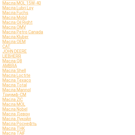
Масла MOL 15W-40
Масла Lubri Loy
Масла Fuchs
Масла Mobil
Масла Oil Right
Масла OMV
Масла Petro Canada
Масла Kluber
Масла OEM
CAT
JOHN DEERE
LIEBHERR
Масла Q8
AMBRA
Масла Shell
Масла Loctite
Масла Texaco
Масла Total
Масла Mannol
Триумф-СМ
Масла ZIC
Масла MOL
Масла Nobel
Масла Девон
Масла Лукойл
Масла Роснефть
Масла ТНК
Масла TAIF