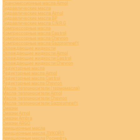
Трансмиссионные масла Aimol
Гидравлические масла
Гидравлические масла Aimol
Гидравлические масла BP
Гидравлические масла C.N.R.G
Компрессорные масла
Компрессорные масла Castrol
Компрессорные масла Chevron
Компрессорные масла Gazpromneft
Охлаждающие жидкости
Охлаждающие жидкости Aimol
Охлаждающие жидкости Castrol
Охлаждающие жидкости Chevron
Редукторные масла
Редукторные масла Aimol
Редукторные масла Castrol
Редукторные масла Chevron
Масла-теплоносители (термомасла)
Масла-теплоносители Aimol
Масла-теплоносители Chevron
Масла-теплоносители Gazpromneft
Смазки
Смазки Aimol
Смазки Ambra
Смазки ARGO
Авиационные масла
Авиационные масла ЛУКОЙЛ
Авиационные масла Роснефть