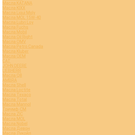
Масла KATANA
Масла KIXX
Масла Liqui Moly
Масла MOL 15W-40
Масла Lubri Loy
Масла Fuchs
Масла Mobil
Масла Oil Right
Масла OMV
Масла Petro Canada
Масла Kluber
Масла OEM
CAT
JOHN DEERE
LIEBHERR
Масла Q8
AMBRA
Масла Shell
Масла Loctite
Масла Texaco
Масла Total
Масла Mannol
Триумф-СМ
Масла ZIC
Масла MOL
Масла Nobel
Масла Девон
Масла Лукойл