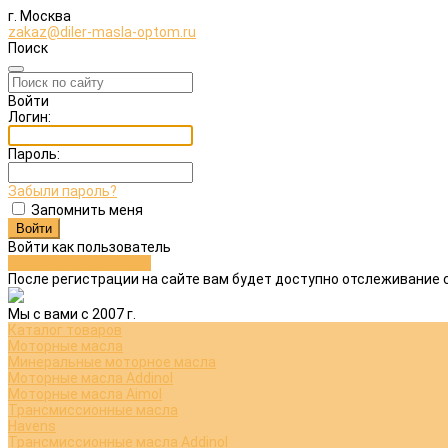
г. Москва
zakaz@diler-masla-optom.ru
Поиск
Войти
Логин:
Пароль:
Забыли пароль?
Запомнить меня
Войти как пользователь
Зарегистрироваться
После регистрации на сайте вам будет доступно отслеживание 
Мы с вами с 2007 г.
Каталог товаров
Моторные масла
Минеральные моторное масла
Моторные масла Addinol
Моторные масла Aimol
Трансмиссионные масла
Havens
Трансмиссионные масла Addinol