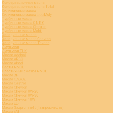
Консервационные масла
Консервационные масла Total
Силиконовые масла
Силиконовые масла LiquiMoly
Турбинные масла
Турбинные масла C.N.R.G
Турбинные масла Chevron
Турбинные масла Mobil
Холодильные масла
Холодильные масла Chevron
Холодильные масла Texaco
Эмульсол
Эмульсол ТНК
Масла Addinol
Масла ARGO
Масла Aimol
Пасты AIMOL
Пластичные смазки AIMOL
Масла BP
Масла C.N.R.G.
Масла Castrol
Масла Chevron
Масла Chevron 0W-20
Масла Chevron 0W-30
Масла Chevron 10W
Масла ELF
Масла Gazpromneft (Газпромнефть)
Масла ENI