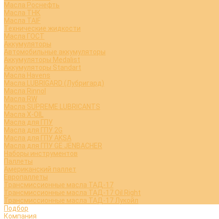
Масла Роснефть
Масла ТНК
Масла TAIF
Технические жидкости
Масла ГОСТ
Аккумуляторы
Автомобильные аккумуляторы
Аккумуляторы Medalist
Аккумуляторы Standart
Масла Havens
Масла LUBRIGARD (Лубригард)
Масла Rinnol
Масла RW
Масла SUPREME LUBRICANTS
Масла X-OIL
Масла для ГПУ
Масла для ГПУ 2G
Масла для ГПУ AKSA
Масла для ГПУ GE JENBACHER
Наборы инструментов
Паллеты
Американский паллет
Европаллеты
Трансмиссионные масла ТАД-17
Трансмиссионные масла ТАД-17 Oil Right
Трансмиссионные масла ТАД-17 Лукойл
Подбор
Компания