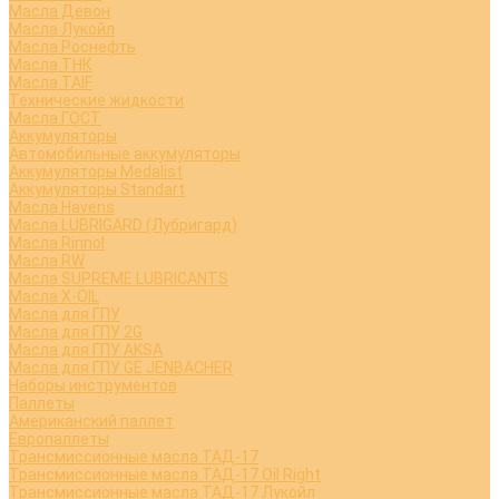
Масла Девон
Масла Лукойл
Масла Роснефть
Масла ТНК
Масла TAIF
Технические жидкости
Масла ГОСТ
Аккумуляторы
Автомобильные аккумуляторы
Аккумуляторы Medalist
Аккумуляторы Standart
Масла Havens
Масла LUBRIGARD (Лубригард)
Масла Rinnol
Масла RW
Масла SUPREME LUBRICANTS
Масла X-OIL
Масла для ГПУ
Масла для ГПУ 2G
Масла для ГПУ AKSA
Масла для ГПУ GE JENBACHER
Наборы инструментов
Паллеты
Американский паллет
Европаллеты
Трансмиссионные масла ТАД-17
Трансмиссионные масла ТАД-17 Oil Right
Трансмиссионные масла ТАД-17 Лукойл