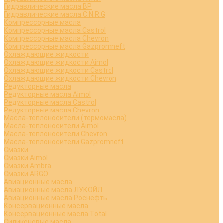
Гидравлические масла BP
Гидравлические масла C.N.R.G
Компрессорные масла
Компрессорные масла Castrol
Компрессорные масла Chevron
Компрессорные масла Gazpromneft
Охлаждающие жидкости
Охлаждающие жидкости Aimol
Охлаждающие жидкости Castrol
Охлаждающие жидкости Chevron
Редукторные масла
Редукторные масла Aimol
Редукторные масла Castrol
Редукторные масла Chevron
Масла-теплоносители (термомасла)
Масла-теплоносители Aimol
Масла-теплоносители Chevron
Масла-теплоносители Gazpromneft
Смазки
Смазки Aimol
Смазки Ambra
Смазки ARGO
Авиационные масла
Авиационные масла ЛУКОЙЛ
Авиационные масла Роснефть
Консервационные масла
Консервационные масла Total
Силиконовые масла