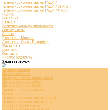
Трансмиссионные масла ТАД-17
Трансмиссионные масла ТАД-17 Oil Right
Трансмиссионные масла ТАД-17 Лукойл
Подбор
Компания
Отзывы
Политика конфидециальности
Сертификаты
Оплата
Доставка - Москва
Доставка - Санкт-Петербург
Реквизиты
Доставка
Контакты
+7 (495) 532-03-16
Заказать звонок
Каталог товаров
Моторные масла
Минеральные моторное масла
Моторные масла Addinol
Моторные масла Aimol
Трансмиссионные масла
Havens
Трансмиссионные масла Addinol
Трансмиссионные масла Aimol
Гидравлические масла
Гидравлические масла Aimol