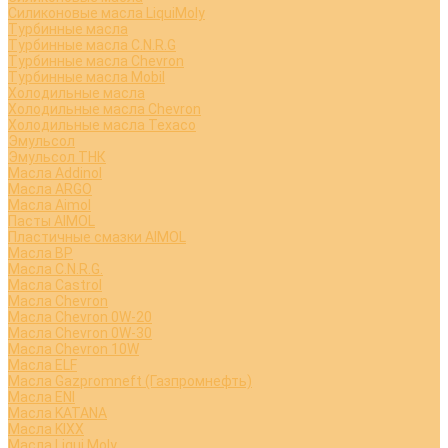
Силиконовые масла LiquiMoly
Турбинные масла
Турбинные масла C.N.R.G
Турбинные масла Chevron
Турбинные масла Mobil
Холодильные масла
Холодильные масла Chevron
Холодильные масла Texaco
Эмульсол
Эмульсол ТНК
Масла Addinol
Масла ARGO
Масла Aimol
Пасты AIMOL
Пластичные смазки AIMOL
Масла BP
Масла C.N.R.G.
Масла Castrol
Масла Chevron
Масла Chevron 0W-20
Масла Chevron 0W-30
Масла Chevron 10W
Масла ELF
Масла Gazpromneft (Газпромнефть)
Масла ENI
Масла KATANA
Масла KIXX
Масла Liqui Moly