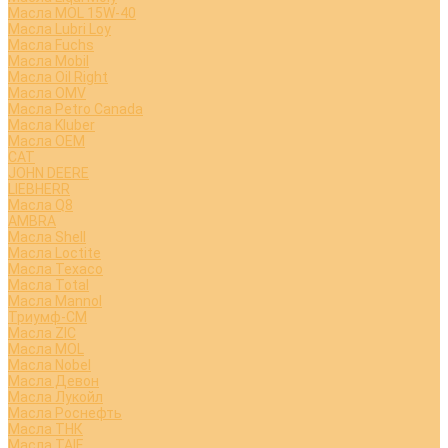
Масла MOL 15W-40
Масла Lubri Loy
Масла Fuchs
Масла Mobil
Масла Oil Right
Масла OMV
Масла Petro Canada
Масла Kluber
Масла OEM
CAT
JOHN DEERE
LIEBHERR
Масла Q8
AMBRA
Масла Shell
Масла Loctite
Масла Texaco
Масла Total
Масла Mannol
Триумф-СМ
Масла ZIC
Масла MOL
Масла Nobel
Масла Девон
Масла Лукойл
Масла Роснефть
Масла ТНК
Масла TAIF