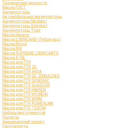
Технические жидкости
Масла ГОСТ
Аккумуляторы
Автомобильные аккумуляторы
Аккумуляторы Medalist
Аккумуляторы Standart
Аккумуляторы Tiger
Масла Havens
Масла LUBRIGARD (Лубригард)
Масла Rinnol
Масла RW
Масла SUPREME LUBRICANTS
Масла X-OIL
Масла для ГПУ
Масла для ГПУ 2G
Масла для ГПУ AKSA
Масла для ГПУ GE JENBACHER
Масла для ГПУ GENERAC
Масла для ГПУ GUASCOR
Масла для ГПУ HiMSEN
Масла для ГПУ HYUNDAI
Масла для ГПУ MWM
Масла для ГПУ POWERLINK
Масла для ГПУ TEDOM
Наборы инструментов
Паллеты
Американский паллет
Европаллеты