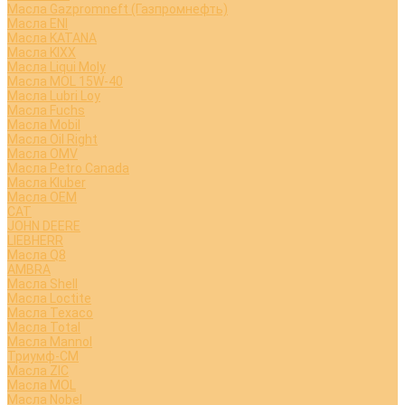
Масла Gazpromneft (Газпромнефть)
Масла ENI
Масла KATANA
Масла KIXX
Масла Liqui Moly
Масла MOL 15W-40
Масла Lubri Loy
Масла Fuchs
Масла Mobil
Масла Oil Right
Масла OMV
Масла Petro Canada
Масла Kluber
Масла OEM
CAT
JOHN DEERE
LIEBHERR
Масла Q8
AMBRA
Масла Shell
Масла Loctite
Масла Texaco
Масла Total
Масла Mannol
Триумф-СМ
Масла ZIC
Масла MOL
Масла Nobel