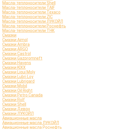
Масла-теплоносители Shell
Масла-теплоносители TAIF
Масла-теплоносители Texaco
Масла-теплоносители ZIC
Масла-теплоносители ЛУКОЙЛ
Масла-теплоносители Роснефть
Масла-теплоносители ТНК
Смазки
Смазки Aimol
Смазки Ambra
Смазки ARGO
Смазки Castrol
Смазки Gazpromneft
Смазки Havens
Смазки KIXX
Смазки Liqui Moly
Смазки Lubri Loy
Смазки Lubrigard
Смазки Mobil
Смазки Oil Right
Смазки Petro Canada
Смазки Rolf
Смазки Shell
Смазки Девон
Смазки ЛУКОЙЛ
Авиационные масла
Авиационные масла ЛУКОЙЛ
Авиационные масла Роснефть