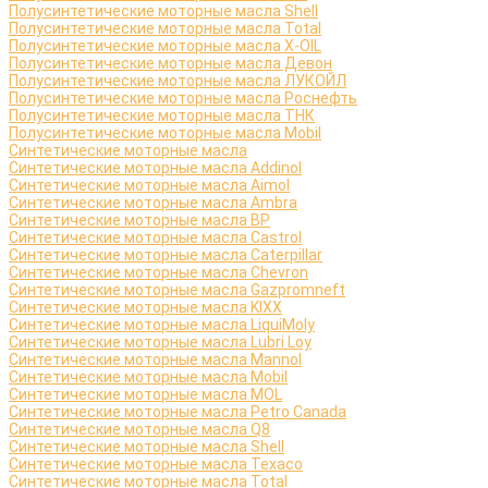
Полусинтетические моторные масла Shell
Полусинтетические моторные масла Total
Полусинтетические моторные масла X-OIL
Полусинтетические моторные масла Девон
Полусинтетические моторные масла ЛУКОЙЛ
Полусинтетические моторные масла Роснефть
Полусинтетические моторные масла ТНК
Полусинтетические моторные масла Mobil
Синтетические моторные масла
Синтетические моторные масла Addinol
Синтетические моторные масла Aimol
Синтетические моторные масла Ambra
Синтетические моторные масла BP
Синтетические моторные масла Castrol
Синтетические моторные масла Caterpillar
Синтетические моторные масла Chevron
Синтетические моторные масла Gazpromneft
Синтетические моторные масла KIXX
Синтетические моторные масла LiquiMoly
Синтетические моторные масла Lubri Loy
Синтетические моторные масла Mannol
Синтетические моторные масла Mobil
Синтетические моторные масла MOL
Синтетические моторные масла Petro Canada
Синтетические моторные масла Q8
Синтетические моторные масла Shell
Синтетические моторные масла Texaco
Синтетические моторные масла Total