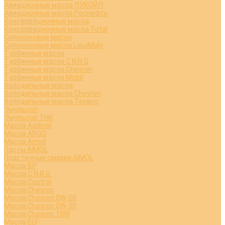
Авиационные масла ЛУКОЙЛ
Авиационные масла Роснефть
Консервационные масла
Консервационные масла Total
Силиконовые масла
Силиконовые масла LiquiMoly
Турбинные масла
Турбинные масла C.N.R.G
Турбинные масла Chevron
Турбинные масла Mobil
Холодильные масла
Холодильные масла Chevron
Холодильные масла Texaco
Эмульсол
Эмульсол ТНК
Масла Addinol
Масла ARGO
Масла Aimol
Пасты AIMOL
Пластичные смазки AIMOL
Масла BP
Масла C.N.R.G.
Масла Castrol
Масла Chevron
Масла Chevron 0W-20
Масла Chevron 0W-30
Масла Chevron 10W
Масла ELF