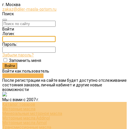
г. Москва
zakaz@diler-masla-optom.ru
Поиск
Войти
Логин:
Пароль:
Забыли пароль?
Запомнить меня
Войти как пользователь
Зарегистрироваться
После регистрации на сайте вам будет доступно отслеживание
состояния заказов, личный кабинет и другие новые
возможности
Мы с вами с 2007 г.
Каталог товаров
Моторные масла
Минеральные моторное масла
Моторные масла Addinol
Моторные масла Aimol
Трансмиссионные масла