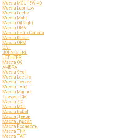
Масла MOL 15W-40
Масла Lubri Loy
Масла Fuchs
Масла Mobil
Масла Oil Right
Масла OMV
Масла Petro Canada
Масла Kluber
Масла OEM
CAT
JOHN DEERE
LIEBHERR
Масла Q8
AMBRA
Масла Shell
Масла Loctite
Масла Texaco
Масла Total
Масла Mannol
Триумф-СМ
Масла ZIC
Масла MOL
Масла Nobel
Масла Девон
Масла Лукойл
Масла Роснефть
Масла ТНК
Масла TAIF