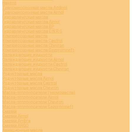
Havens
Трансмиссионные масла Addinol
Трансмиссионные масла Aimol
Гидравлические масла
Гидравлические масла Aimol
Гидравлические масла BP
Гидравлические масла C.N.R.G
Компрессорные масла
Компрессорные масла Castrol
Компрессорные масла Chevron
Компрессорные масла Gazpromneft
Охлаждающие жидкости
Охлаждающие жидкости Aimol
Охлаждающие жидкости Castrol
Охлаждающие жидкости Chevron
Редукторные масла
Редукторные масла Aimol
Редукторные масла Castrol
Редукторные масла Chevron
Масла-теплоносители (термомасла)
Масла-теплоносители Aimol
Масла-теплоносители Chevron
Масла-теплоносители Gazpromneft
Смазки
Смазки Aimol
Смазки Ambra
Смазки ARGO
Авиационные масла