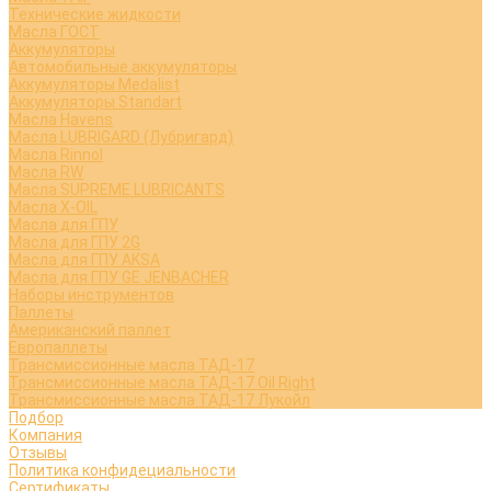
Технические жидкости
Масла ГОСТ
Аккумуляторы
Автомобильные аккумуляторы
Аккумуляторы Medalist
Аккумуляторы Standart
Масла Havens
Масла LUBRIGARD (Лубригард)
Масла Rinnol
Масла RW
Масла SUPREME LUBRICANTS
Масла X-OIL
Масла для ГПУ
Масла для ГПУ 2G
Масла для ГПУ AKSA
Масла для ГПУ GE JENBACHER
Наборы инструментов
Паллеты
Американский паллет
Европаллеты
Трансмиссионные масла ТАД-17
Трансмиссионные масла ТАД-17 Oil Right
Трансмиссионные масла ТАД-17 Лукойл
Подбор
Компания
Отзывы
Политика конфидециальности
Сертификаты