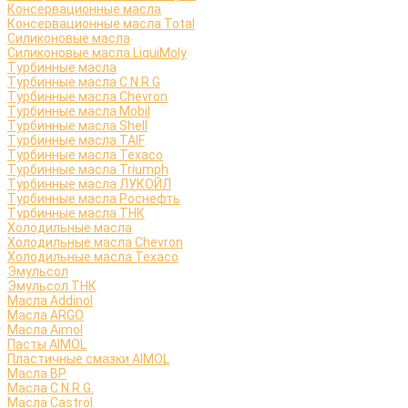
Консервационные масла
Консервационные масла Total
Силиконовые масла
Силиконовые масла LiquiMoly
Турбинные масла
Турбинные масла C.N.R.G
Турбинные масла Chevron
Турбинные масла Mobil
Турбинные масла Shell
Турбинные масла TAIF
Турбинные масла Texaco
Турбинные масла Triumph
Турбинные масла ЛУКОЙЛ
Турбинные масла Роснефть
Турбинные масла ТНК
Холодильные масла
Холодильные масла Chevron
Холодильные масла Texaco
Эмульсол
Эмульсол ТНК
Масла Addinol
Масла ARGO
Масла Aimol
Пасты AIMOL
Пластичные смазки AIMOL
Масла BP
Масла C.N.R.G.
Масла Castrol