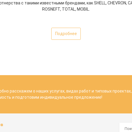
тнерства с такими известными брендами, как SHELL, CHEVRON, CA
ROSNEFT, TOTAL, MOBIL.
Подробнее
обно расскажем о наших услугах, видах работ и типовых проектах
мость и подготовим индивидуальное предложение!
ов