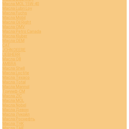
Масла MOL 15W-40
Масла Lubri Loy
Масла Fuchs
Масла Mobil
Масла Oil Right
Масла OMV
Масла Petro Canada
Масла Kluber
Масла OEM
CAT
JOHN DEERE
LIEBHERR
Масла Q8
AMBRA
Масла Shell
Масла Loctite
Масла Texaco
Масла Total
Масла Mannol
Триумф-СМ
Масла ZIC
Масла MOL
Масла Nobel
Масла Девон
Масла Лукойл
Масла Роснефть
Масла ТНК
Масла TAIF