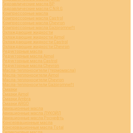
Гидравлические масла BP
Гидравлические масла C.N.R.G
Компрессорные масла
Компрессорные масла Castrol
Компрессорные масла Chevron
Компрессорные масла Gazpromneft
Охлаждающие жидкости
Охлаждающие жидкости Aimol
Охлаждающие жидкости Castrol
Охлаждающие жидкости Chevron
Редукторные масла
Редукторные масла Aimol
Редукторные масла Castrol
Редукторные масла Chevron
Масла-теплоносители (термомасла)
Масла-теплоносители Aimol
Масла-теплоносители Chevron
Масла-теплоносители Gazpromneft
Смазки
Смазки Aimol
Смазки Ambra
Смазки ARGO
Авиационные масла
Авиационные масла ЛУКОЙЛ
Авиационные масла Роснефть
Консервационные масла
Консервационные масла Total
Силиконовые масла