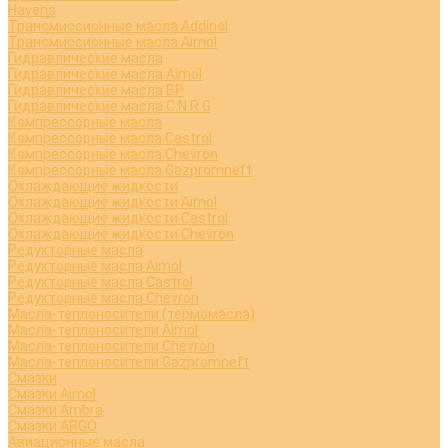
Havens
Трансмиссионные масла Addinol
Трансмиссионные масла Aimol
Гидравлические масла
Гидравлические масла Aimol
Гидравлические масла BP
Гидравлические масла C.N.R.G
Компрессорные масла
Компрессорные масла Castrol
Компрессорные масла Chevron
Компрессорные масла Gazpromneft
Охлаждающие жидкости
Охлаждающие жидкости Aimol
Охлаждающие жидкости Castrol
Охлаждающие жидкости Chevron
Редукторные масла
Редукторные масла Aimol
Редукторные масла Castrol
Редукторные масла Chevron
Масла-теплоносители (термомасла)
Масла-теплоносители Aimol
Масла-теплоносители Chevron
Масла-теплоносители Gazpromneft
Смазки
Смазки Aimol
Смазки Ambra
Смазки ARGO
Авиационные масла