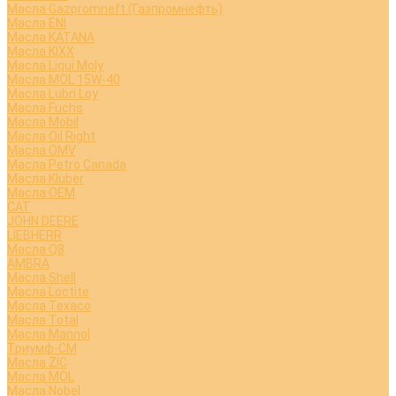
Масла Gazpromneft (Газпромнефть)
Масла ENI
Масла KATANA
Масла KIXX
Масла Liqui Moly
Масла MOL 15W-40
Масла Lubri Loy
Масла Fuchs
Масла Mobil
Масла Oil Right
Масла OMV
Масла Petro Canada
Масла Kluber
Масла OEM
CAT
JOHN DEERE
LIEBHERR
Масла Q8
AMBRA
Масла Shell
Масла Loctite
Масла Texaco
Масла Total
Масла Mannol
Триумф-СМ
Масла ZIC
Масла MOL
Масла Nobel