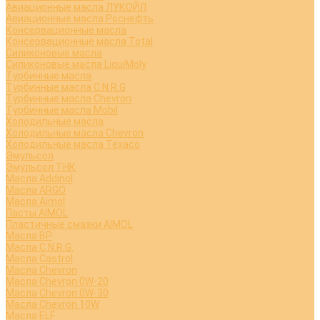
Авиационные масла ЛУКОЙЛ
Авиационные масла Роснефть
Консервационные масла
Консервационные масла Total
Силиконовые масла
Силиконовые масла LiquiMoly
Турбинные масла
Турбинные масла C.N.R.G
Турбинные масла Chevron
Турбинные масла Mobil
Холодильные масла
Холодильные масла Chevron
Холодильные масла Texaco
Эмульсол
Эмульсол ТНК
Масла Addinol
Масла ARGO
Масла Aimol
Пасты AIMOL
Пластичные смазки AIMOL
Масла BP
Масла C.N.R.G.
Масла Castrol
Масла Chevron
Масла Chevron 0W-20
Масла Chevron 0W-30
Масла Chevron 10W
Масла ELF