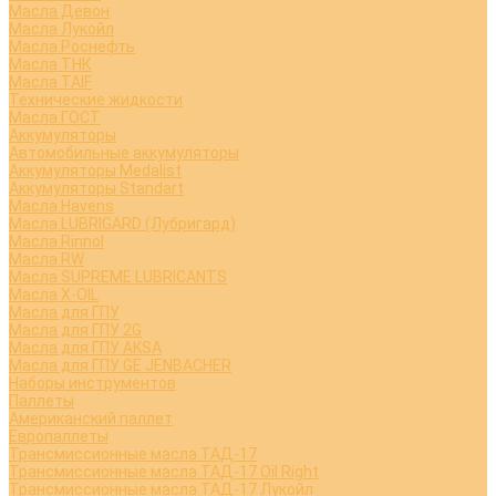
Масла Девон
Масла Лукойл
Масла Роснефть
Масла ТНК
Масла TAIF
Технические жидкости
Масла ГОСТ
Аккумуляторы
Автомобильные аккумуляторы
Аккумуляторы Medalist
Аккумуляторы Standart
Масла Havens
Масла LUBRIGARD (Лубригард)
Масла Rinnol
Масла RW
Масла SUPREME LUBRICANTS
Масла X-OIL
Масла для ГПУ
Масла для ГПУ 2G
Масла для ГПУ AKSA
Масла для ГПУ GE JENBACHER
Наборы инструментов
Паллеты
Американский паллет
Европаллеты
Трансмиссионные масла ТАД-17
Трансмиссионные масла ТАД-17 Oil Right
Трансмиссионные масла ТАД-17 Лукойл