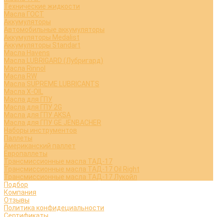
Технические жидкости
Масла ГОСТ
Аккумуляторы
Автомобильные аккумуляторы
Аккумуляторы Medalist
Аккумуляторы Standart
Масла Havens
Масла LUBRIGARD (Лубригард)
Масла Rinnol
Масла RW
Масла SUPREME LUBRICANTS
Масла X-OIL
Масла для ГПУ
Масла для ГПУ 2G
Масла для ГПУ AKSA
Масла для ГПУ GE JENBACHER
Наборы инструментов
Паллеты
Американский паллет
Европаллеты
Трансмиссионные масла ТАД-17
Трансмиссионные масла ТАД-17 Oil Right
Трансмиссионные масла ТАД-17 Лукойл
Подбор
Компания
Отзывы
Политика конфидециальности
Сертификаты