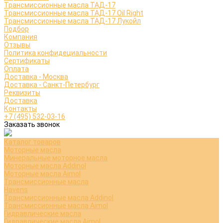
Трансмиссионные масла ТАД-17
Трансмиссионные масла ТАД-17 Oil Right
Трансмиссионные масла ТАД-17 Лукойл
Подбор
Компания
Отзывы
Политика конфидециальности
Сертификаты
Оплата
Доставка - Москва
Доставка - Санкт-Петербург
Реквизиты
Доставка
Контакты
+7 (495) 532-03-16
Заказать звонок
Каталог товаров
Моторные масла
Минеральные моторное масла
Моторные масла Addinol
Моторные масла Aimol
Трансмиссионные масла
Havens
Трансмиссионные масла Addinol
Трансмиссионные масла Aimol
Гидравлические масла
Гидравлические масла Aimol