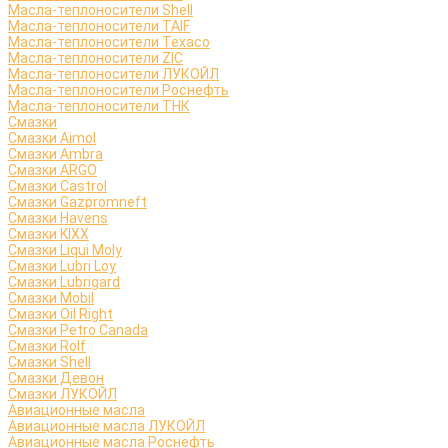
Масла-теплоносители Shell
Масла-теплоносители TAIF
Масла-теплоносители Texaco
Масла-теплоносители ZIC
Масла-теплоносители ЛУКОЙЛ
Масла-теплоносители Роснефть
Масла-теплоносители ТНК
Смазки
Смазки Aimol
Смазки Ambra
Смазки ARGO
Смазки Castrol
Смазки Gazpromneft
Смазки Havens
Смазки KIXX
Смазки Liqui Moly
Смазки Lubri Loy
Смазки Lubrigard
Смазки Mobil
Смазки Oil Right
Смазки Petro Canada
Смазки Rolf
Смазки Shell
Смазки Девон
Смазки ЛУКОЙЛ
Авиационные масла
Авиационные масла ЛУКОЙЛ
Авиационные масла Роснефть