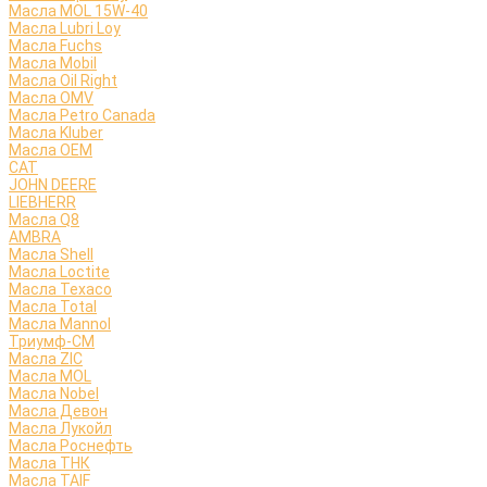
Масла MOL 15W-40
Масла Lubri Loy
Масла Fuchs
Масла Mobil
Масла Oil Right
Масла OMV
Масла Petro Canada
Масла Kluber
Масла OEM
CAT
JOHN DEERE
LIEBHERR
Масла Q8
AMBRA
Масла Shell
Масла Loctite
Масла Texaco
Масла Total
Масла Mannol
Триумф-СМ
Масла ZIC
Масла MOL
Масла Nobel
Масла Девон
Масла Лукойл
Масла Роснефть
Масла ТНК
Масла TAIF