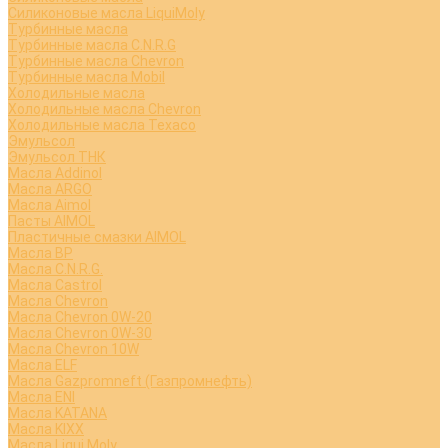
Силиконовые масла LiquiMoly
Турбинные масла
Турбинные масла C.N.R.G
Турбинные масла Chevron
Турбинные масла Mobil
Холодильные масла
Холодильные масла Chevron
Холодильные масла Texaco
Эмульсол
Эмульсол ТНК
Масла Addinol
Масла ARGO
Масла Aimol
Пасты AIMOL
Пластичные смазки AIMOL
Масла BP
Масла C.N.R.G.
Масла Castrol
Масла Chevron
Масла Chevron 0W-20
Масла Chevron 0W-30
Масла Chevron 10W
Масла ELF
Масла Gazpromneft (Газпромнефть)
Масла ENI
Масла KATANA
Масла KIXX
Масла Liqui Moly