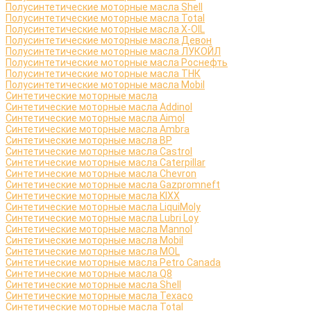
Полусинтетические моторные масла Shell
Полусинтетические моторные масла Total
Полусинтетические моторные масла X-OIL
Полусинтетические моторные масла Девон
Полусинтетические моторные масла ЛУКОЙЛ
Полусинтетические моторные масла Роснефть
Полусинтетические моторные масла ТНК
Полусинтетические моторные масла Mobil
Синтетические моторные масла
Синтетические моторные масла Addinol
Синтетические моторные масла Aimol
Синтетические моторные масла Ambra
Синтетические моторные масла BP
Синтетические моторные масла Castrol
Синтетические моторные масла Caterpillar
Синтетические моторные масла Chevron
Синтетические моторные масла Gazpromneft
Синтетические моторные масла KIXX
Синтетические моторные масла LiquiMoly
Синтетические моторные масла Lubri Loy
Синтетические моторные масла Mannol
Синтетические моторные масла Mobil
Синтетические моторные масла MOL
Синтетические моторные масла Petro Canada
Синтетические моторные масла Q8
Синтетические моторные масла Shell
Синтетические моторные масла Texaco
Синтетические моторные масла Total