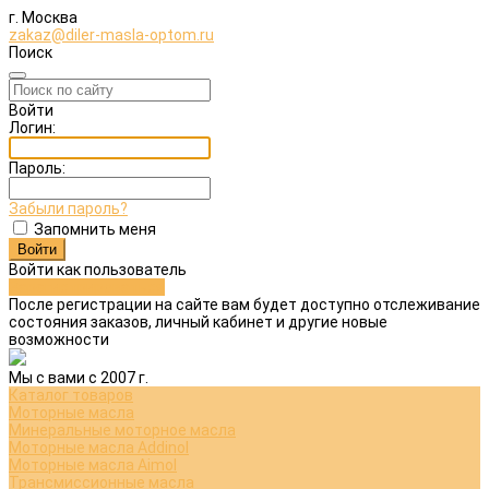
г. Москва
zakaz@diler-masla-optom.ru
Поиск
Войти
Логин:
Пароль:
Забыли пароль?
Запомнить меня
Войти как пользователь
Зарегистрироваться
После регистрации на сайте вам будет доступно отслеживание
состояния заказов, личный кабинет и другие новые
возможности
Мы с вами с 2007 г.
Каталог товаров
Моторные масла
Минеральные моторное масла
Моторные масла Addinol
Моторные масла Aimol
Трансмиссионные масла