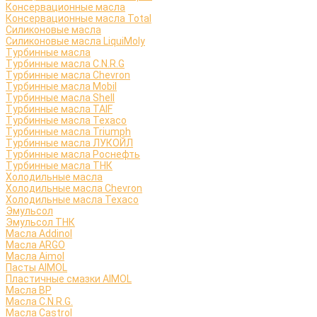
Консервационные масла
Консервационные масла Total
Силиконовые масла
Силиконовые масла LiquiMoly
Турбинные масла
Турбинные масла C.N.R.G
Турбинные масла Chevron
Турбинные масла Mobil
Турбинные масла Shell
Турбинные масла TAIF
Турбинные масла Texaco
Турбинные масла Triumph
Турбинные масла ЛУКОЙЛ
Турбинные масла Роснефть
Турбинные масла ТНК
Холодильные масла
Холодильные масла Chevron
Холодильные масла Texaco
Эмульсол
Эмульсол ТНК
Масла Addinol
Масла ARGO
Масла Aimol
Пасты AIMOL
Пластичные смазки AIMOL
Масла BP
Масла C.N.R.G.
Масла Castrol