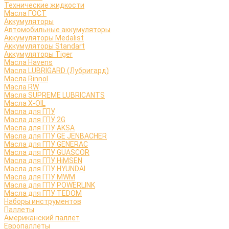
Технические жидкости
Масла ГОСТ
Аккумуляторы
Автомобильные аккумуляторы
Аккумуляторы Medalist
Аккумуляторы Standart
Аккумуляторы Tiger
Масла Havens
Масла LUBRIGARD (Лубригард)
Масла Rinnol
Масла RW
Масла SUPREME LUBRICANTS
Масла X-OIL
Масла для ГПУ
Масла для ГПУ 2G
Масла для ГПУ AKSA
Масла для ГПУ GE JENBACHER
Масла для ГПУ GENERAC
Масла для ГПУ GUASCOR
Масла для ГПУ HiMSEN
Масла для ГПУ HYUNDAI
Масла для ГПУ MWM
Масла для ГПУ POWERLINK
Масла для ГПУ TEDOM
Наборы инструментов
Паллеты
Американский паллет
Европаллеты